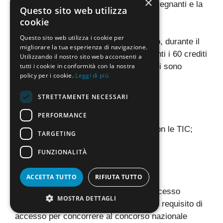
×
essere coinvolti anche il resto degli insegnanti e la
Questo sito web utilizza
famiglia di origine.
cookie
Questo sito web utilizza i cookie per
Per riuscire ad apprendere tutto questo, durante il
migliorare la tua esperienza di navigazione.
TFA Sostegno dovranno essere raggiunti i 60 crediti
Utilizzando il nostro sito web acconsenti a
tutti i cookie in conformità con la nostra
formativi di cui si è già accennato. Essi sono
policy per i cookie.
Leggi di più
suddivisi nel seguente modo:
STRETTAMENTE NECESSARI
36 CFU per le lezioni;
PERFORMANCE
6 CFU per il tirocinio diretto;
3 CFU per il tirocinio indiretto con le TIC;
TARGETING
3 CFU per il tirocinio indiretto;
FUNZIONALITÀ
9 CFU per i diversi laboratori;
3 CFU per la prova finale.
ACCETTA TUTTO
RIFIUTA TUTTO
Dopo la prova finale, quindi, si avrà accesso
MOSTRA DETTAGLI
all’abilitazione sul sostegno. Essa è un requisito di
accesso per concorrere al concorso nazionale