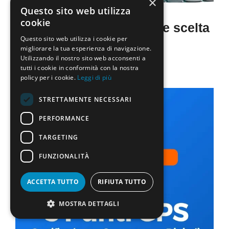
×
Questo sito web utilizza
cookie
Master Online, vantaggi e scelta
Questo sito web utilizza i cookie per
di molti
migliorare la tua esperienza di navigazione.
Utilizzando il nostro sito web acconsenti a
20 Ottobre 2022
di
La Scuola Oggi
tutti i cookie in conformità con la nostra
policy per i cookie.
Leggi di più
STRETTAMENTE NECESSARI
PERFORMANCE
TARGETING
FUNZIONALITÀ
ACCETTA TUTTO
RIFIUTA TUTTO
MOSTRA DETTAGLI