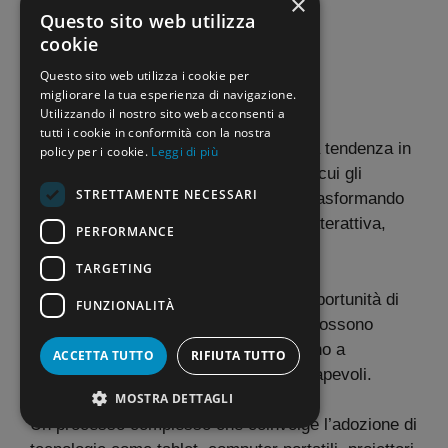
×
Questo sito web utilizza
cookie
Transizione digitale
Questo sito web utilizza i cookie per
14 Marzo 2023
di
La Scuola Oggi
migliorare la tua esperienza di navigazione.
Utilizzando il nostro sito web acconsenti a
tutti i cookie in conformità con la nostra
La
transizione digitale
a
scuola
è una tendenza in
policy per i cookie.
Leggi di più
crescita che sta cambiando il modo in cui gli
STRETTAMENTE NECESSARI
studenti imparano. La tecnologia sta trasformando
l’apprendimento in un’esperienza più interattiva,
PERFORMANCE
coinvolgente e personalizzata.
TARGETING
Oltre a tutto ciò, offre agli studenti l’opportunità di
FUNZIONALITÀ
imparare in modo più efficiente. Così possono
sviluppare competenze che li aiuteranno a
ACCETTA TUTTO
RIFIUTA TUTTO
diventare cittadini più informati e consapevoli.
MOSTRA DETTAGLI
Un processo complesso che coinvolge l’adozione di