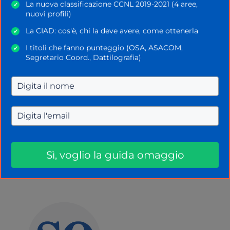
La nuova classificazione CCNL 2019-2021 (4 aree,
✓
loro e con il docente;
nuovi profili)
Monitoraggio del lavoro degli studenti
: il
La CIAD: cos'è, chi la deve avere, come ottenerla
✓
docente può monitorare il lavoro degli
I titoli che fanno punteggio (OSA, ASACOM,
✓
studenti, verificando i compiti assegnati e le
Segretario Coord., Dattilografia)
attività svolte;
Integrazione con altri servizi Google
:
Google Classroom è integrato con altri
servizi Google come
Google Drive
e
Google
Calendar
, per semplificare il lavoro dei
docenti e degli studenti.
Sì, voglio la guida omaggio
Categorie
Certificazioni Informatiche