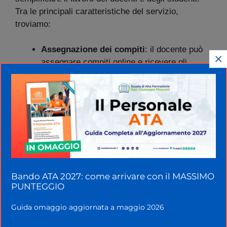
Tra le principali caratteristiche del servizio,
troviamo:
Assegnazione dei compiti
: il docente può
×
assegnare compiti online e ricevere gli
elaborati degli studenti direttamente sulla
piattaforma;
Condivisione dei materiali didattici
: il
docente può condividere testi, immagini,
video e documenti con gli studenti in modo
semplice e veloce;
Correzione degli elaborati
: il docente può
correggere gli elaborati degli studenti
direttamente sulla piattaforma, assegnando
Bando ATA 2027: come arrivare con il MASSIMO
PUNTEGGIO
un voto e un
feedback
;
Discussioni in classe virtuale
: gli studenti
Guida omaggio aggiornata a maggio 2026
possono partecipare alle discussioni in
classe virtuale, in modo da interagire tra di