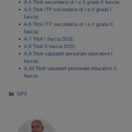
A.4 Titoli secondaria di I e II grado II fascia
;
A.5 Titoli ITP secondaria di I e II grado I
fascia
;
A.6 Titoli ITP secondaria di I e II grado II
fascia
;
A.7 Titoli I fascia SOS
;
A.8 Titoli II fascia SOS
;
A.9 Titoli valutabili personale educativo I
fascia
;
A.10 Titoli valutabili personale educativo II
fascia
.
Categorie
GPS