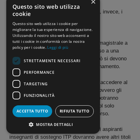
×
Questo sito web utilizza
Per le scuole secondarie di I e II grado, invece, i
cookie
criteri fissati sono ben altri:
Questo sito web utilizza i cookie per
migliorare la tua esperienza di navigazione.
l’abilitazione all’insegnamento;
Utilizzando il nostro sito web acconsenti a
tutti i cookie in conformità con la nostra
la laurea magistrale o la laurea magistrale a
policy per i cookie.
Leggi di più
ciclo unico con il relativo accesso a una
precisa classe di concorso. A ciò si devono
STRETTAMENTE NECESSARI
aggiungere i 24 CFU per l’insegnamento.
PERFORMANCE
Chi sono, dunque, coloro che possono accedere al
TARGETING
TFA Sostegno con il diploma? Gli ITP, ovvero gli
FUNZIONALITÀ
insegnati tecnico pratici. Fino al 2024 potranno
svolgere il Tirocinio Formativo Attivo col solo
ACCETTA TUTTO
RIFIUTA TUTTO
diploma inerente a una classe di concorso.
MOSTRA DETTAGLI
Cosa accadrà da quella data in poi? Gli aspiranti
insegnanti di sostegno ITP dovranno avere altri titoli