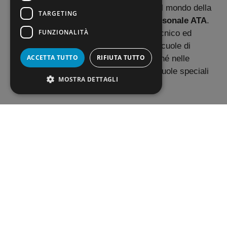
importante anche per quanto riguarda il mondo della
TARGETING
scuola. E, in particolare, quello del
Personale ATA
.
FUNZIONALITÀ
Ovvero il personale amministrativo, tecnico ed
ausiliario presente in tutti gli istituti e scuole di
ACCETTA TUTTO
RIFIUTA TUTTO
istruzione primaria e secondaria, nonché nelle
istituzioni educative e negli istituti e scuole speciali
MOSTRA DETTAGLI
statali.
Nello specifico, il Personale ATA svolge funzioni
amministrative, contabili, gestionali, strumentali,
operative e di sorveglianza collegate all’attività
delle istituzioni scolastiche e comprende:
il Collaboratore scolastico;
l’Assistente Amministrativo;
l’Assistente Tecnico;