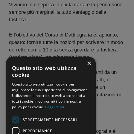
Viviamo in un’epoca in cui la carta e la penna sono
sempre più marginali a tutto vantaggio della
tastiera.
E l’obiettivo del Corso di Dattilografia è, appunto,
questo: fornire tutte le nozioni per scrivere in modo
corretto con le 10 dita senza guardare la tastiera
(tastiera cieca), ottimizzando i tempi.
×
Questo sito web utilizza
Con tutti i vantaggi e le comodità derivanti da un
cookie
corso online. Quest’ultimo permette, infatti, di
Questo sito web utilizza i cookie per
seguire le lezioni nei ritagli di tempo, tra un
migliorare la tua esperienza di navigazione.
impegno e l’altro. E di effettuare le esercitazioni nei
Utilizzando il nostro sito web acconsenti a
tutti i cookie in conformità con la nostra
momenti della giornata più opportuni.
policy per i cookie.
Leggi di più
Corso Dattilografia ATA
STRETTAMENTE NECESSARI
PERFORMANCE
Abbiamo già detto che il Corso di Dattilografia è