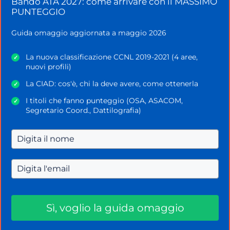
Bando ATA 2027: come arrivare con il MASSIMO
esame di idoneità al termine di ogni percorso
PUNTEGGIO
scolastico, nel caso in cui vogliano trasferirsi e
completare la propria istruzione in una scuola
Guida omaggio aggiornata a maggio 2026
statale o paritaria.
La nuova classificazione CCNL 2019-2021 (4 aree,
✓
nuovi profili)
Questo tipo di scuole devono indicare sempre
esplicitamente il loro
status
di non paritarie.
La CIAD: cos'è, chi la deve avere, come ottenerla
✓
Ciascuna denominazione che potrebbe indurre in
I titoli che fanno punteggio (OSA, ASACOM,
✓
equivoco circa la natura della scuola dovrà essere
Segretario Coord., Dattilografia)
contestata dall’
Ufficio Scolastico regionale
, con
apposita segnalazione all’
Autorità garante della
concorrenza e del mercato
.
Categorie
Didattica
Sì, voglio la guida omaggio