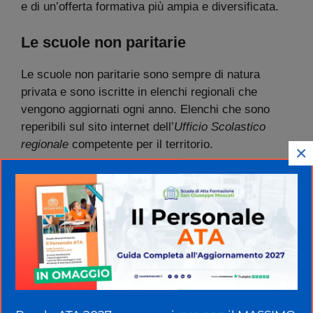
e di un’offerta formativa più ampia e diversificata.
Le scuole non paritarie
Le scuole non paritarie sono sempre di natura
privata e sono iscritte in elenchi regionali che
vengono aggiornati ogni anno. Elenchi che sono
reperibili sul sito internet dell’
Ufficio Scolastico
regionale
competente per il territorio.
×
Frequentare regolarmente una scuola non paritaria
costituisce assolvimento dell’obbligo di istruzione.
Tuttavia, le scuole non paritarie non hanno la
possibilità di rilasciare titoli di studio aventi valore
legale e neppure attestati intermedi o finali con
valore di certificazione legale.
Motivo per cui gli studenti dovranno sostenere un