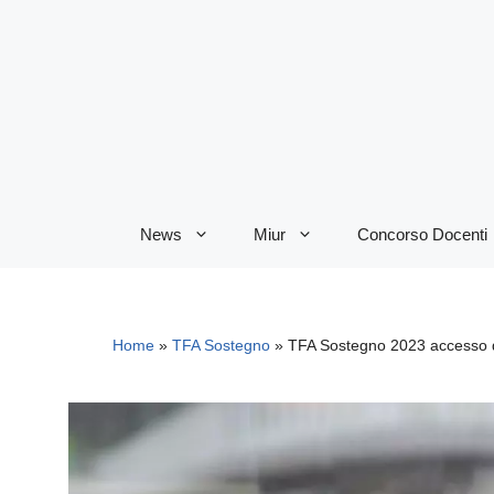
Vai
al
contenuto
News
Miur
Concorso Docenti
Home
»
TFA Sostegno
»
TFA Sostegno 2023 accesso d