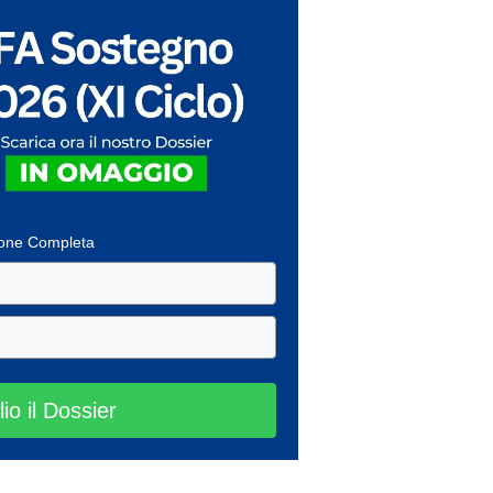
ione Completa
lio il Dossier