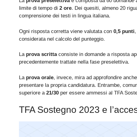
La
prova preselettiva
è composta da
60 domande a
limite di tempo di
2 ore
. Dei quesiti, almeno 20 rig
comprensione dei testi in lingua italiana.
Ogni risposta corretta viene valutata con
0,5 punti
,
considerata nel calcolo del punteggio.
La
prova scritta
consiste in domande a risposta ap
precedentemente trattate nella fase preselettiva.
La
prova orale
, invece, mira ad approfondire anche
presentare la propria candidatura. Entrambe, comu
superiore a
21/30
per essere ammessi al TFA Sost
TFA Sostegno 2023 e l’acces