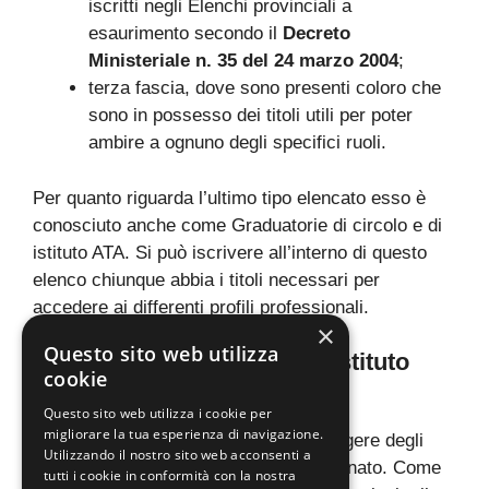
iscritti negli Elenchi provinciali a
esaurimento secondo il
Decreto
Ministeriale n. 35 del 24 marzo 2004
;
terza fascia, dove sono presenti coloro che
sono in possesso dei titoli utili per poter
ambire a ognuno degli specifici ruoli.
Per quanto riguarda l’ultimo tipo elencato esso è
conosciuto anche come Graduatorie di circolo e di
istituto ATA. Si può iscrivere all’interno di questo
elenco chiunque abbia i titoli necessari per
accedere ai differenti profili professionali.
×
Questo sito web utilizza
Graduatorie di circolo e di istituto
cookie
ATA
Questo sito web utilizza i cookie per
migliorare la tua esperienza di navigazione.
Con tale registrazione è possibile svolgere degli
Utilizzando il nostro sito web acconsenti a
incarichi di supplenza a tempo determinato. Come
tutti i cookie in conformità con la nostra