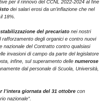
untive per il rinnovo del CCNL 2022-2024 al fine
La nuova classificazione CCNL 2019-2021 (4 aree, nuovi profili)
✓
uisto
dei salari erosi da un’inflazione che nel
La CIAD: cos'è, chi la deve avere, come ottenerla
✓
 il 18%.
I titoli che fanno punteggio (OSA, ASACOM, Segretario Coord.,
✓
Dattilografia)
a
stabilizzazione del precariato
nei nostri
 il rafforzamento degli organici e contro nuovi
ne nazionale del Contratto contro qualsiasi
elle invasioni di campo da parte del legislatore
osta, infine, sul superamento delle
numerose
Sì, voglio la guida omaggio
anamente dal personale di Scuola, Università,
 l’intera giornata del 31 ottobre
con
torio nazionale”.