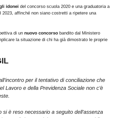
li idonei
del concorso scuola 2020 e una graduatoria a
l 2023, affinché non siano costretti a ripetere una
pettiva di un
nuovo concorso
bandito dal Ministero
plicare la situazione di chi ha già dimostrato le proprie
GIL
l’incontro per il tentativo di conciliazione che
del Lavoro e della Previdenza Sociale non c’è
este.
Bando ATA 2027: come arrivare con il MASSIMO PUNTEGGIO
Guida omaggio aggiornata a maggio 2026
ro si è reso necessario a seguito dell’assenza