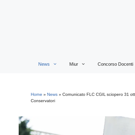
Vai
al
contenuto
News
Miur
Concorso Docenti
Home
»
News
»
Comunicato FLC CGIL sciopero 31 otto
Conservatori