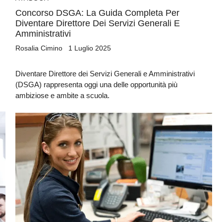
Concorso DSGA: La Guida Completa Per
Diventare Direttore Dei Servizi Generali E
Amministrativi
Rosalia Cimino
1 Luglio 2025
Bando ATA 2027: come arrivare con il MASSIMO PUNTEGGIO
Diventare Direttore dei Servizi Generali e Amministrativi
Guida omaggio aggiornata a maggio 2026
(DSGA) rappresenta oggi una delle opportunità più
ambiziose e ambite a scuola.
La nuova classificazione CCNL 2019-2021 (4 aree, nuovi profili)
✓
La CIAD: cos'è, chi la deve avere, come ottenerla
✓
I titoli che fanno punteggio (OSA, ASACOM, Segretario Coord.,
✓
Dattilografia)