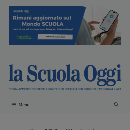
Vai
al
contenuto
Menu