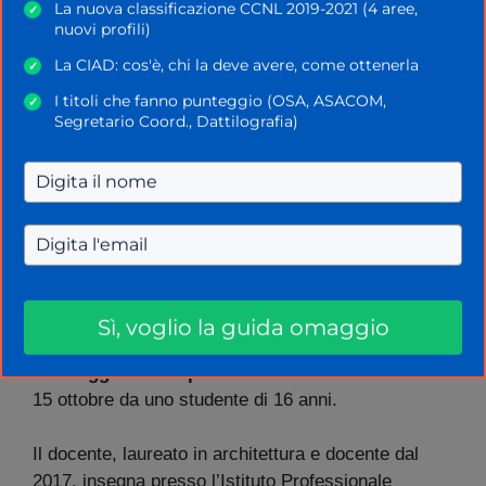
La nuova classificazione CCNL 2019-2021 (4 aree,
✓
nuovi profili)
La CIAD: cos'è, chi la deve avere, come ottenerla
✓
I titoli che fanno punteggio (OSA, ASACOM,
✓
Segretario Coord., Dattilografia)
Professore aggredito da uno
studente ad Abbiategrasso:
preso a calci e pugni
14 Novembre 2024
di
La Scuola Oggi
Sì, voglio la guida omaggio
Rocco Latrecchiana, 48 anni, è l’insegnante che è
stato
aggredito in provincia di Milano
lo scorso
15 ottobre da uno studente di 16 anni.
Il docente, laureato in architettura e docente dal
2017, insegna presso l’Istituto Professionale