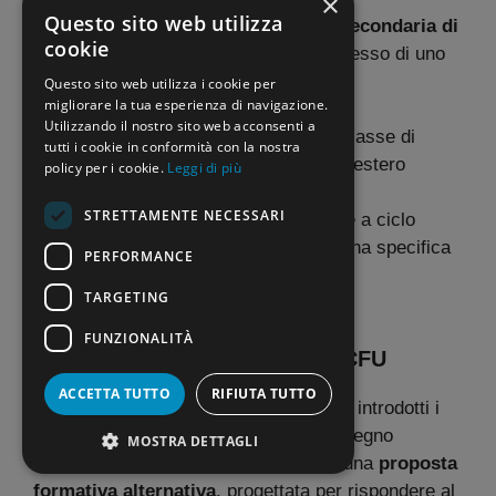
×
Questo sito web utilizza
Per gli aspiranti docenti della scuola
Secondaria di
cookie
I e II grado
è, invece, richiesto il possesso di uno
dei seguenti requisiti:
Questo sito web utilizza i cookie per
migliorare la tua esperienza di navigazione.
Utilizzando il nostro sito web acconsenti a
Abilitazione
su una specifica classe di
tutti i cookie in conformità con la nostra
concorso o analogo documento estero
policy per i cookie.
Leggi di più
riconosciuto in Italia;
STRETTAMENTE NECESSARI
Laurea magistrale
o magistrale a ciclo
unico con accesso ad almeno una specifica
PERFORMANCE
classe di concorso;
TARGETING
Diploma per ITP
.
FUNZIONALITÀ
I nuovi corsi di INDIRE da 30 CFU
ACCETTA TUTTO
RIFIUTA TUTTO
Accanto al tradizionale TFA, sono stati introdotti i
percorsi di specializzazione per il Sostegno
MOSTRA DETTAGLI
dell’Indire che rappresentano, quindi, una
proposta
formativa alternativa
, progettata per rispondere al