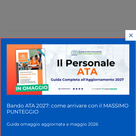
×
Home
»
News
»
Professore aggredito da uno
studente ad Abbiategrasso: preso a calci e pugni
Bando ATA 2027: come arrivare con il MASSIMO
PUNTEGGIO
Guida omaggio aggiornata a maggio 2026