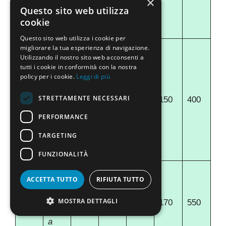
×
a-
Questo sito web utilizza
UNI
cookie
NT
Questo sito web utilizza i cookie per
migliorare la tua esperienza di navigazione.
Liber
Utilizzando il nostro sito web acconsenti a
a
tutti i cookie in conformità con la nostra
Univ
policy per i cookie.
Leggi di più
ersit
STRETTAMENTE NECESSARI
à
0
150
100
150
400
Mari
PERFORMANCE
a SS
TARGETING
Ass
unta
FUNZIONALITÀ
Univ
ACCETTA TUTTO
RIFIUTA TUTTO
ersit
à di
MOSTRA DETTAGLI
20
190
170
170
550
Rom
a