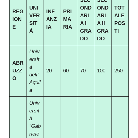
SEC
SEC
UNI
OND
OND
TOT
REG
INF
PRI
VER
ARI
ARI
ALE
ION
ANZ
MA
SIT
A I
A II
POS
E
IA
RIA
À
GRA
GRA
TI
DO
DO
Univ
ersit
ABR
à
UZZ
20
60
70
100
250
dell’
O
Aquil
a
Univ
ersit
à
“Gab
riele