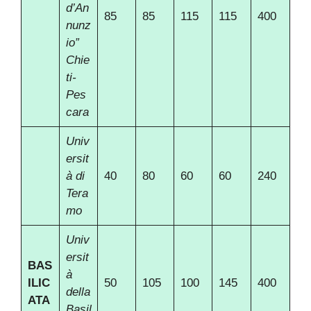
d’An
85
85
115
115
400
nunz
io”
Chie
ti-
Pes
cara
Univ
ersit
à di
40
80
60
60
240
Tera
mo
Univ
ersit
BAS
à
ILIC
50
105
100
145
400
della
ATA
Basil