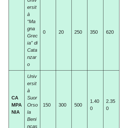
Univ
ersit
à
“Ma
gna
0
20
250
350
620
Grec
ia” di
Cata
nzar
o
Univ
ersit
à
CA
Suor
1.40
2.35
MPA
Orso
150
300
500
0
0
NIA
la
Beni
ncas