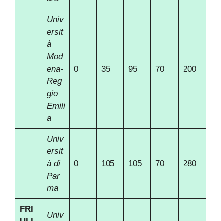
Univ
ersit
à
Mod
ena-
0
35
95
70
200
Reg
gio
Emili
a
Univ
ersit
à di
0
105
105
70
280
Par
ma
FRI
Univ