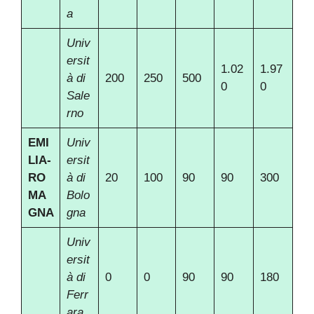
a
Univ
ersit
1.02
1.97
à di
200
250
500
0
0
Sale
rno
EMI
Univ
LIA-
ersit
RO
à di
20
100
90
90
300
MA
Bolo
GNA
gna
Univ
ersit
à di
0
0
90
90
180
Ferr
ara