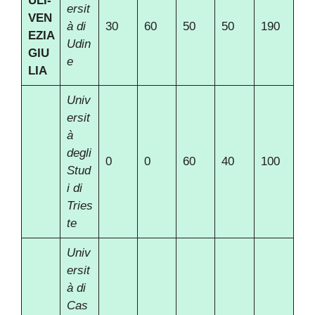
ULI-
ersit
VEN
à di
30
60
50
50
190
EZIA
Udin
GIU
e
LIA
Univ
ersit
à
degli
0
0
60
40
100
Stud
i di
Tries
te
Univ
ersit
à di
Cas