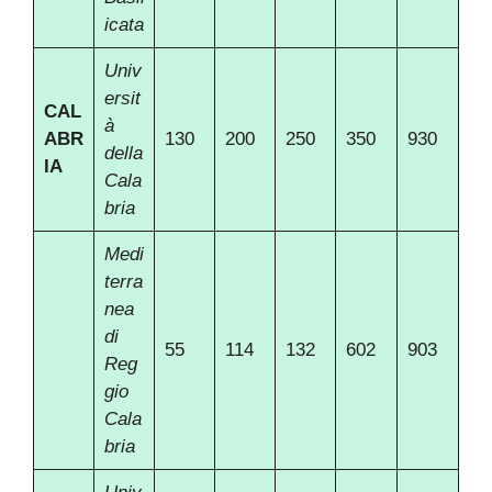
icata
Univ
ersit
CAL
à
ABR
130
200
250
350
930
della
IA
Cala
bria
Medi
terra
nea
di
55
114
132
602
903
Reg
gio
Cala
bria