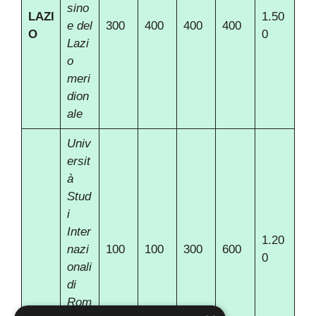
sino
LAZI
1.50
e del
300
400
400
400
O
0
Lazi
o
meri
dion
ale
Univ
ersit
à
Stud
i
Inter
1.20
nazi
100
100
300
600
0
onali
di
Rom