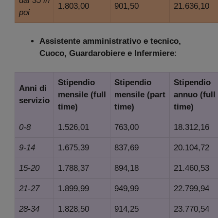
dai 35 in
1.803,00
901,50
21.636,10
poi
Assistente amministrativo e tecnico,
Cuoco, Guardarobiere e Infermiere
:
Stipendio
Stipendio
Stipendio
Anni di
mensile
(full
mensile
(part
annuo
(full
servizio
time)
time)
time)
0-8
1.526,01
763,00
18.312,16
9-14
1.675,39
837,69
20.104,72
15-20
1.788,37
894,18
21.460,53
21-27
1.899,99
949,99
22.799,94
28-34
1.828,50
914,25
23.770,54