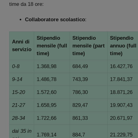
time da 18 ore:
Collaboratore scolastico
:
Stipendio
Stipendio
Stipendio
Anni di
mensile
(full
mensile
(part
annuo
(full
servizio
time)
time)
time)
0-8
1.368,98
684,49
16.427,76
9-14
1.486,78
743,39
17.841,37
15-20
1.572,60
786,30
18.871,26
21-27
1.658,95
829,47
19.907,43
28-34
1.722,66
861,33
20.671,97
dai 35 in
1.769,14
884,7
21.229,75