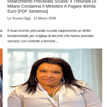
Risarcimento Precariato Scuola: Il Tribunale Di
Milano Condanna Il Ministero A Pagare 40mila
Euro [PDF Sentenza]
La Scuola Oggi
11 Marzo 2026
na
Il risarcimento precariato scuola rappresenta un diritto
di
fondamentale per migliaia di docenti che hanno prestato
Bando ATA 2027: come arrivare con il MASSIMO PUNTEGGIO
servizio con contratti a termine...
Guida omaggio aggiornata a maggio 2026
La nuova classificazione CCNL 2019-2021 (4 aree, nuovi profili)
✓
La CIAD: cos'è, chi la deve avere, come ottenerla
✓
I titoli che fanno punteggio (OSA, ASACOM, Segretario Coord.,
✓
Dattilografia)