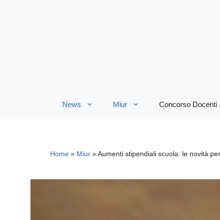
Vai
al
contenuto
News
Miur
Concorso Docenti
Home
»
Miur
»
Aumenti stipendiali scuola: le novità p