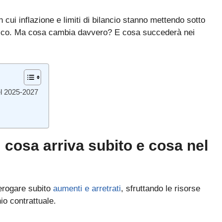
cui inflazione e limiti di bilancio stanno mettendo sotto
stico. Ma cosa cambia davvero? E cosa succederà nei
el 2025-2027
 cosa arriva subito e cosa nel
erogare subito
aumenti e arretrati
, sfruttando le risorse
Bando ATA 2027: come arrivare con il MASSIMO PUNTEGGIO
io contrattuale.
Guida omaggio aggiornata a maggio 2026