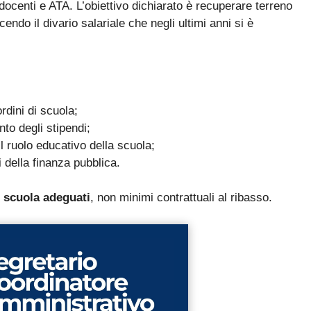
 docenti e ATA. L’obiettivo dichiarato è recuperare terreno
La nuova classificazione CCNL 2019-2021 (4 aree, nuovi profili
✓
cendo il divario salariale che negli ultimi anni si è
La CIAD: cos'è, chi la deve avere, come ottenerla
✓
I titoli che fanno punteggio (OSA, ASACOM, Segretario
✓
Coord., Dattilografia)
ordini di scuola;
nto degli stipendi;
l ruolo educativo della scuola;
i della finanza pubblica.
Sì, voglio la guida omaggio
i scuola adeguati
, non minimi contrattuali al ribasso.