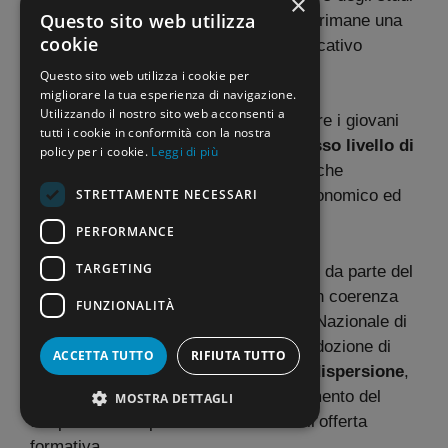
×
Questo sito web utilizza
pari al 9,8%, la dispersione scolastica rimane una
cookie
delle criticità più gravi del sistema educativo
italiano.
Questo sito web utilizza i cookie per
migliorare la tua esperienza di navigazione.
Utilizzando il nostro sito web acconsenti a
Il fenomeno colpisce in modo particolare i giovani
tutti i cookie in conformità con la nostra
provenienti da
contesti familiari a basso livello di
policy per i cookie.
Leggi di più
istruzione
, aumentando la probabilità che
STRETTAMENTE NECESSARI
perpetuino condizioni di svantaggio economico ed
esclusione sociale.
PERFORMANCE
TARGETING
Il tema è oggetto di monitoraggio attivo da parte del
Ministero dell’Istruzione e del Merito, in coerenza
FUNZIONALITÀ
con le linee indicate dal PNRR (Piano Nazionale di
Ripresa e Resilienza), che prevede l’adozione di
ACCETTA TUTTO
RIFIUTA TUTTO
misure specifiche per
contrastare la dispersione
,
tra cui progetti di mentoring, potenziamento del
MOSTRA DETTAGLI
tempo scuola e personalizzazione dell’offerta
formativa.