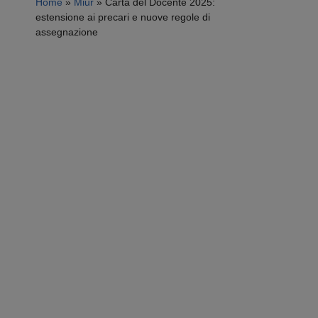
Home
»
Miur
»
Carta del Docente 2025:
estensione ai precari e nuove regole di
assegnazione