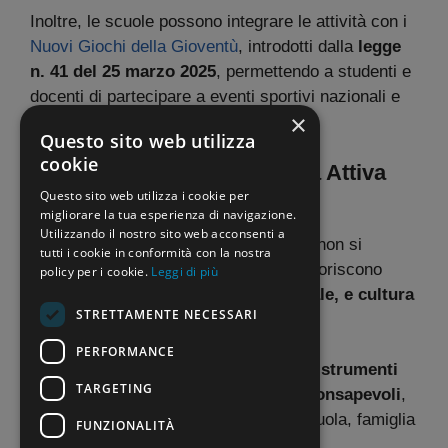
Inoltre, le scuole possono integrare le attività con i
Nuovi Giochi della Gioventù
, introdotti dalla
legge
n. 41 del 25 marzo 2025
, permettendo a studenti e
docenti di partecipare a eventi sportivi nazionali e
×
territoriali.
Questo sito web utilizza
cookie
Perché partecipare a Scuola Attiva
Kids e Junior
Questo sito web utilizza i cookie per
migliorare la tua esperienza di navigazione.
Utilizzando il nostro sito web acconsenti a
I progetti
Scuola Attiva Kids
e Junior non si
tutti i cookie in conformità con la nostra
limitano a promuovere lo sport, ma favoriscono
policy per i cookie.
Leggi di più
inclusione, benessere fisico e mentale, e cultura
STRETTAMENTE NECESSARI
motoria
in ogni scuola italiana.
PERFORMANCE
Partecipare significa dare agli studenti
strumenti
TARGETING
concreti per crescere sani, attivi e consapevoli
,
creando al contempo un legame tra scuola, famiglia
FUNZIONALITÀ
e comunità sportiva locale.