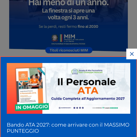
×
Dal 2026, le
supplenze brevi nella scuola
secondaria
subiranno una rivoluzione. La
bozza
della Legge di Bilancio
introduce regole più
Bando ATA 2027: come arrivare con il MASSIMO
stringenti, eliminando la possibilità di ricorrere a
PUNTEGGIO
supplenti esterni per assenze inferiori ai dieci