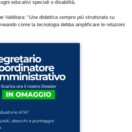
ogni educativi speciali o disabilità.
La nuova classificazione CCNL 2019-2021 (4 aree, nuovi profili
✓
La CIAD: cos'è, chi la deve avere, come ottenerla
✓
e Valditara: “
Una didattica sempre più strutturata su
lineando come la tecnologia debba amplificare le relazioni
I titoli che fanno punteggio (OSA, ASACOM, Segretario
✓
Coord., Dattilografia)
Sì, voglio la guida omaggio
aduatorie ATA?
quisiti, sbocchi e punteggio
.