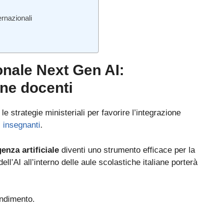
ernazionali
onale Next Gen AI:
one docenti
a le strategie ministeriali per favorire l’integrazione
 insegnanti
.
genza artificiale
diventi uno strumento efficace per la
 dell’AI all’interno delle aule scolastiche italiane porterà
Bando ATA 2027: come arrivare con il MASSIMO PUNTEGGIO
endimento.
Guida omaggio aggiornata a maggio 2026