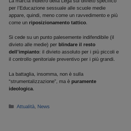
La marcia indietro della Lega sul divieto specifico
per l’Educazione sessuale alle scuole medie
appare, quindi, meno come un ravvedimento e più
come un
riposizionamento tattico
.
Si cede su un punto palesemente indifendibile (il
divieto alle medie) per
blindare il resto
dell’impianto
: il divieto assoluto per i più piccoli e
il controllo genitoriale preventivo per i più grandi.
La battaglia, insomma, non è sulla
“strumentalizzazione”, ma è
puramente
ideologica
.
Categorie
Attualità
,
News