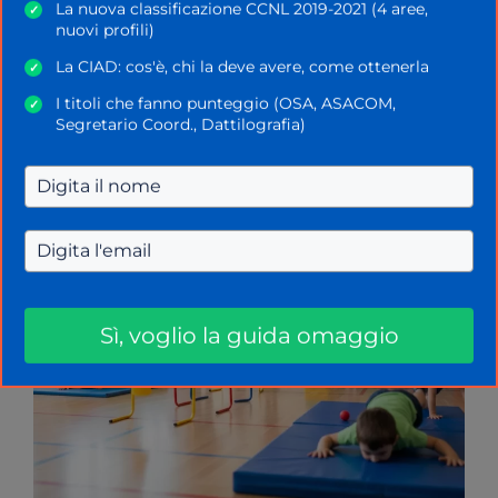
La nuova classificazione CCNL 2019-2021 (4 aree,
✓
Home
»
Miur
»
Scuola Attiva Infanzia 2025: il
nuovi profili)
progetto nazionale per i bambini delle scuole
dell’infanzia
La CIAD: cos'è, chi la deve avere, come ottenerla
✓
I titoli che fanno punteggio (OSA, ASACOM,
✓
Segretario Coord., Dattilografia)
Sì, voglio la guida omaggio