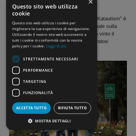
×
resto della classe.
Questo sito web utilizza
cookie
Il progetto “Sport e autismo: il modello Katautism” è
Questo sito web utilizza i cookie per
stato presentato al pubblico internazionale sulla
migliorare la tua esperienza di navigazione.
rivista “
Sport Sciences for Health
” e ha vinto il
Utilizzando il nostro sito web acconsenti a
tutti i cookie in conformità con la nostra
bando europeo Erasmus+Sport allargandosi
policy per i cookie.
Leggi di più
all’Europa.
STRETTAMENTE NECESSARI
PERFORMANCE
TARGETING
FUNZIONALITÀ
ACCETTA TUTTO
RIFIUTA TUTTO
MOSTRA DETTAGLI