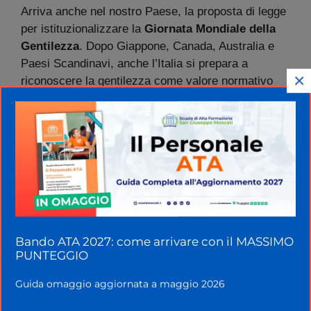
Arriva anche nel nostro Paese, la proposta di legge
per istituzionalizzare la
Giornata Mondiale della
Gentilezza
. Dopo Giappone, Canada, Australia e
Paesi Scandinavi, anche l’Italia si prepara a
×
riconoscere la gentilezza come valore normativo
oltre che sociale.
SOMMARIO
La proposta di legge in Italia
La “Carta dei Sei Valori della Gentilezza”
La Giornata Mondiale della Gentilezza negli altri
Paesi
Origine e significato della Giornata Mondiale della
Bando ATA 2027: come arrivare con il MASSIMO
Gentilezza
PUNTEGGIO
Perché la gentilezza è fondamentale oggi
Guida omaggio aggiornata a maggio 2026
Dieci gesti semplici per celebrare la gentilezza
Come portare la gentilezza nella vita quotidiana