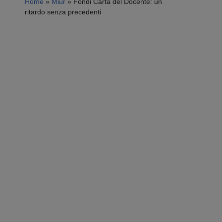
Home
»
Miur
»
Fondi Carta del Docente: un
ritardo senza precedenti