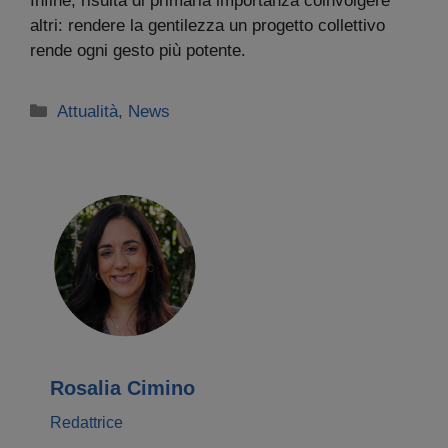
Infine, risulta di primaria importanza coinvolgere
altri: rendere la gentilezza un progetto collettivo
rende ogni gesto più potente.
Categorie
Attualità
,
News
Rosalia Cimino
Redattrice