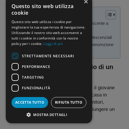
×
Questo sito web utilizza
cookie
SOMMARIO
Questo sito web utilizza i cookie per
Il drammatico tentato suicidio di un adolescente a
migliorare la tua esperienza di navigazione.
Treviso
Utilizzando il nostro sito web acconsenti a
Segnali d’allarme nei comportamenti adolescenziali
tutti i cookie in conformità con la nostra
policy per i cookie.
Leggi di più
Il ruolo dei social media e le strategie di prevenzione
Cosa si può fare
STRETTAMENTE NECESSARI
Il drammatico tentato suicidio di un
PERFORMANCE
adolescente a Treviso
TARGETING
Nella serata di ieri, 12 Novembre 2025, il giovane
FUNZIONALITÀ
adolescente si sarebbe allontanato da casa in
bicicletta elettrica senza informare i genitori,
ACCETTA TUTTO
RIFIUTA TUTTO
percorrendo diversi chilometri per raggiungere un
MOSTRA DETTAGLI
ponte sul fiume Piave
.