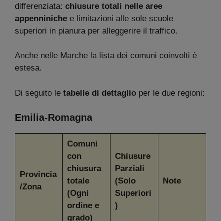
differenziata:
chiusure totali nelle aree
appenniniche
e limitazioni alle sole scuole
superiori in pianura per alleggerire il traffico.
Anche nelle Marche la lista dei comuni coinvolti è
estesa.
Di seguito le
tabelle di dettaglio
per le due regioni:
Emilia-Romagna
Comuni
con
Chiusure
chiusura
Parziali
Provincia
totale
(Solo
Note
/Zona
(Ogni
Superiori
ordine e
)
grado)