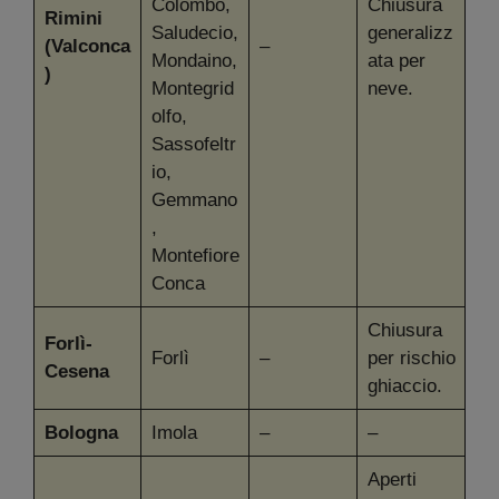
Colombo,
Chiusura
Rimini
Saludecio,
generalizz
(Valconca
–
Mondaino,
ata per
)
Montegrid
neve.
olfo,
Sassofeltr
io,
Gemmano
,
Montefiore
Conca
Chiusura
Forlì-
Forlì
–
per rischio
Cesena
ghiaccio.
Bologna
Imola
–
–
Aperti