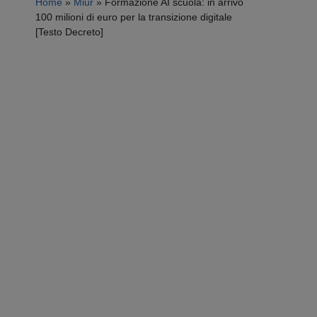
Home
»
Miur
»
Formazione AI scuola: in arrivo
100 milioni di euro per la transizione digitale
[Testo Decreto]