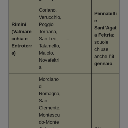
Coriano,
Pennabilli
Verucchio,
e
Rimini
Poggio
Sant’Agat
(Valmare
Torriana,
a Feltria
:
cchia e
San Leo,
–
scuole
Entroterr
Talamello,
chiuse
a)
Maiolo,
anche
l’8
Novafeltri
gennaio
.
a
Morciano
di
Romagna,
San
Clemente,
Montescu
do-Monte