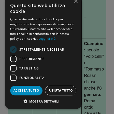
×
Frosinone,
Questo sito web utilizza
Atina,
cookie
Frosinon
Cassino,
Lazio
–
Questo sito web utilizza i cookie per
e
Ceccano,
migliorare la tua esperienza di navigazione.
Pontecorv
Utilizzando il nostro sito web acconsenti a
o, Sora
tutti i cookie in conformità con la nostra
policy per i cookie.
Leggi di più
Ciampino
STRETTAMENTE NECESSARI
: scuole
“Volpicelli”
PERFORMANCE
e
TARGETING
“Tommaso
Tivoli,
Rossi”
FUNZIONALITÀ
Lazio
Roma
Palombar
chiuse
a Sabina
anche
l’8
ACCETTA TUTTO
RIFIUTA TUTTO
gennaio
.
Roma
MOSTRA DETTAGLI
città:
APERTE.