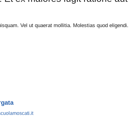
isquam. Vel ut quaerat mollitia. Molestias quod eligendi.
rgata
cuolamoscati.it
Bando ATA 2027: come arrivare con il MASSIMO PUNTEGGIO
Guida omaggio aggiornata a maggio 2026