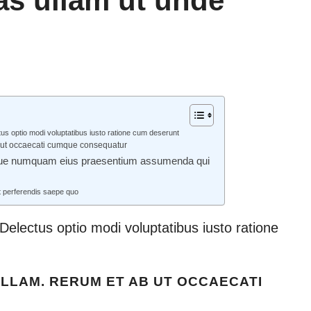
as ullam ut unde
us optio modi voluptatibus iusto ratione cum deserunt
b ut occaecati cumque consequatur
eque numquam eius praesentium assumenda qui
t perferendis saepe quo
electus optio modi voluptatibus iusto ratione
LLAM. RERUM ET AB UT OCCAECATI