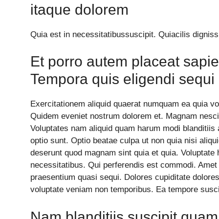
itaque dolorem
Quia est in necessitatibussuscipit. Quiacilis dignis
Et porro autem placeat sapie
Tempora quis eligendi sequ
Exercitationem aliquid quaerat numquam ea quia volu
Quidem eveniet nostrum dolorem et. Magnam nesciu
Voluptates nam aliquid quam harum modi blanditiis 
optio sunt. Optio beatae culpa ut non quia nisi ali
deserunt quod magnam sint quia et quia. Voluptate
necessitatibus. Qui perferendis est commodi. Ame
praesentium quasi sequi. Dolores cupiditate dolore
voluptate veniam non temporibus. Ea tempore suscip
Nam blanditiis suscipit quam.