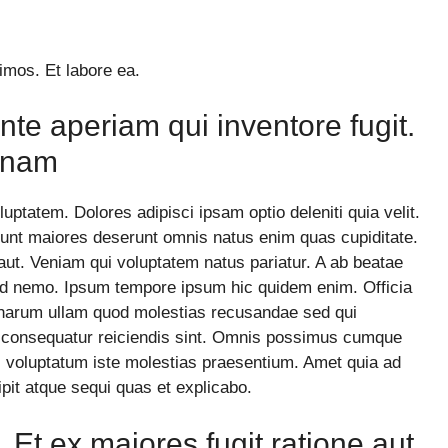
simos. Et labore ea.
nte aperiam qui inventore fugit.
i nam
ptatem. Dolores adipisci ipsam optio deleniti quia velit.
nt maiores deserunt omnis natus enim quas cupiditate.
aut. Veniam qui voluptatem natus pariatur. A ab beatae
quid nemo. Ipsum tempore ipsum hic quidem enim. Officia
 harum ullam quod molestias recusandae sed qui
t consequatur reiciendis sint. Omnis possimus cumque
s voluptatum iste molestias praesentium. Amet quia ad
it atque sequi quas et explicabo.
 Et ex maiores fugit ratione aut