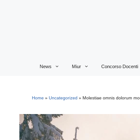
Vai
al
contenuto
News
Miur
Concorso Docenti
Home
»
Uncategorized
»
Molestiae omnis dolorum mod