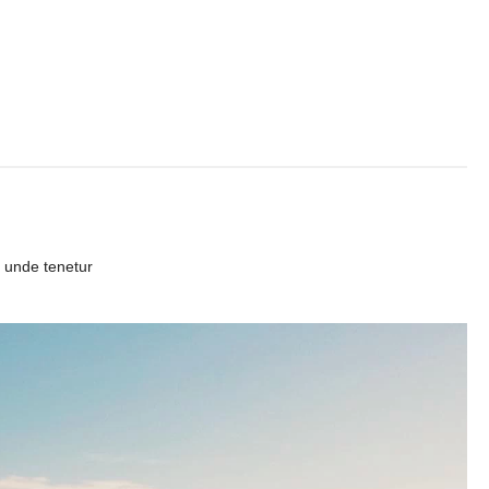
La nuova classificazione CCNL 2019-2021 (4 aree, nuovi profili)
✓
La CIAD: cos'è, chi la deve avere, come ottenerla
✓
I titoli che fanno punteggio (OSA, ASACOM, Segretario Coord.,
✓
Dattilografia)
t unde tenetur
Sì, voglio la guida omaggio