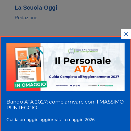
La Scuola Oggi
Redazione
×
Home
»
Miur
»
Interrogazione parlamentare
Carta del Docente: ritardi, novità e FAQ sul
Bonus Insegnanti
Bando ATA 2027: come arrivare con il MASSIMO
PUNTEGGIO
Guida omaggio aggiornata a maggio 2026