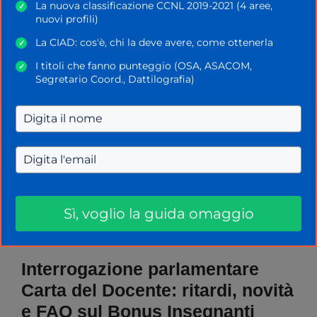
La nuova classificazione CCNL 2019-2021 (4 aree,
✓
nuovi profili)
La CIAD: cos'è, chi la deve avere, come ottenerla
✓
I titoli che fanno punteggio (OSA, ASACOM,
✓
Segretario Coord., Dattilografia)
Sì, voglio la guida omaggio
Interrogazione parlamentare
Carta del Docente: ritardi, novità
e FAQ sul Bonus Insegnanti