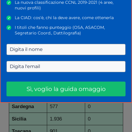
Friuli Venezia
La nuova classificazione CCNL 2019-2021 (4 aree,
✓
359
0
Giulia
nuovi profili)
La CIAD: cos'è, chi la deve avere, come ottenerla
✓
Lazio
1.563
0
I titoli che fanno punteggio (OSA, ASACOM,
✓
Liguria
392
0
Segretario Coord., Dattilografia)
Lombardia
2.149
0
Marche
562
0
Molise
127
0
Piemonte
1.147
0
Sì, voglio la guida omaggio
Puglia
1.420
0
Sardegna
577
0
Sicilia
1.936
0
Toscana
901
0