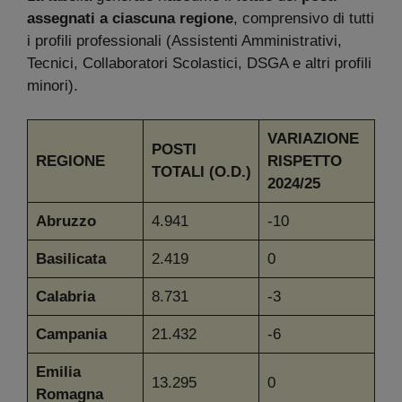
assegnati a ciascuna regione
, comprensivo di tutti
i profili professionali (Assistenti Amministrativi,
Tecnici, Collaboratori Scolastici, DSGA e altri profili
minori).
VARIAZIONE
POSTI
REGIONE
RISPETTO
TOTALI (O.D.)
2024/25
Abruzzo
4.941
-10
Basilicata
2.419
0
Calabria
8.731
-3
Campania
21.432
-6
Emilia
13.295
0
Romagna