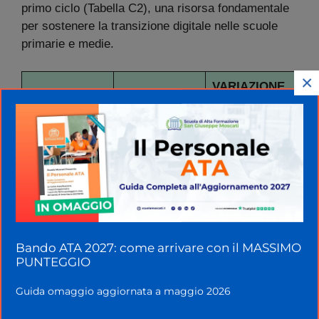
primo ciclo (Tabella C2), una risorsa fondamentale
per sostenere la transizione digitale nelle scuole
primarie e medie.
×
VARIAZIONE
POSTI
REGIONE
RISPETTO
TECNICI
2024/25
Abruzzo
364
0
Basilicata
270
0
Calabria
918
0
Campania
2.060
0
Bando ATA 2027: come arrivare con il MASSIMO
PUNTEGGIO
Emilia
936
0
Romagna
Guida omaggio aggiornata a maggio 2026