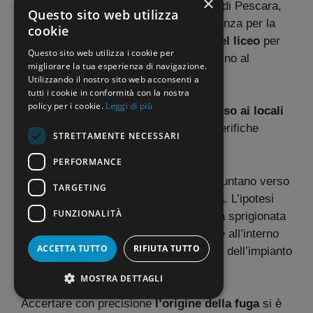
×
In seguito all’incidente, la vicesindaca di Pescara,
Questo sito web utilizza
Maria Rita Carota, ha firmato un’ordinanza per la
cookie
chiusura immediata e temporanea del liceo
per
Questo sito web utilizza i cookie per
l’intera giornata del 16 ottobre 2025 e fino al
migliorare la tua esperienza di navigazione.
ripristino delle condizioni di sicurezza.
Utilizzando il nostro sito web acconsenti a
tutti i cookie in conformità con la nostra
policy per i cookie.
Leggi di più
Il provvedimento ha
interdetto l’accesso ai locali
a chiunque, in attesa degli esiti delle verifiche
STRETTAMENTE NECESSARI
tecniche.
PERFORMANCE
Le prime indagini dei Vigili del Fuoco puntano verso
TARGETING
un’
emissione anomala di ammoniaca
. L’ipotesi
FUNZIONALITÀ
più accreditata è che la sostanza si sia sprigionata
da un
laboratorio scientifico
presente all’interno
ACCETTA TUTTO
RIFIUTA TUTTO
della scuola o da un malfunzionamento dell’impianto
di climatizzazione.
MOSTRA DETTAGLI
Accertare con precisione
l’origine della fuga
si è