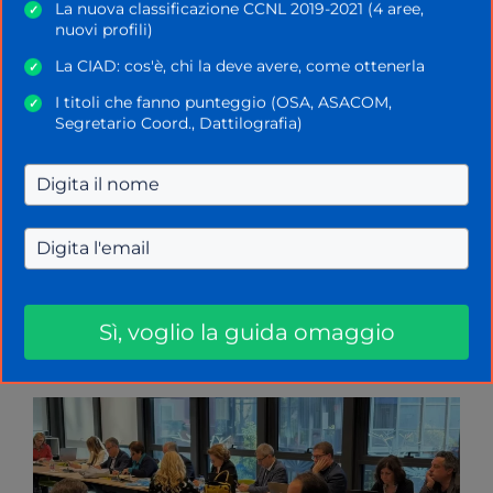
La nuova classificazione CCNL 2019-2021 (4 aree,
✓
condizioni migliori
rinviando ulteriormente la
nuovi profili)
chiusura di un contratto già scaduto.
La CIAD: cos'è, chi la deve avere, come ottenerla
✓
I titoli che fanno punteggio (OSA, ASACOM,
✓
Chiudere la partita ora significa, di fatto, poter
Segretario Coord., Dattilografia)
avviare immediatamente le
trattative per il
triennio 2025/27
.
Si tratta di un obiettivo fondamentale: riallineare i
tempi della contrattazione alla vigenza reale del
contratto è l’unico modo per
tutelare
efficacemente il potere d’acquisto
delle
retribuzioni e per evitare i cronici ritardi che hanno
Sì, voglio la guida omaggio
caratterizzato i rinnovi precedenti.