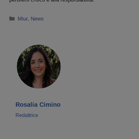
Categorie
Miur
,
News
Rosalia Cimino
Redattrice