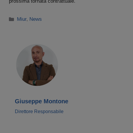
prossima tornata contrattuale.
Categorie
Miur
,
News
Giuseppe Montone
Direttore Responsabile