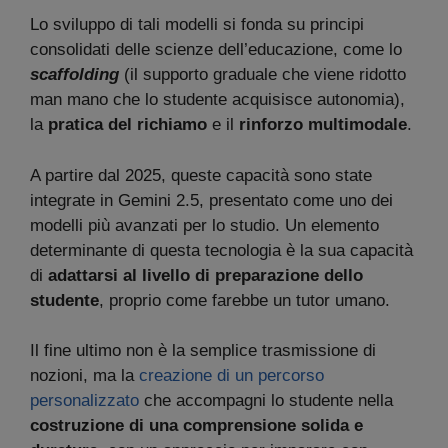
Lo sviluppo di tali modelli si fonda su principi
consolidati delle scienze dell’educazione, come lo
scaffolding
(il supporto graduale che viene ridotto
man mano che lo studente acquisisce autonomia),
la
pratica del richiamo
e il
rinforzo multimodale
.
A partire dal 2025, queste capacità sono state
integrate in Gemini 2.5, presentato come uno dei
modelli più avanzati per lo studio. Un elemento
determinante di questa tecnologia è la sua capacità
di
adattarsi al livello di preparazione dello
studente
, proprio come farebbe un tutor umano.
Il fine ultimo non è la semplice trasmissione di
nozioni, ma la
creazione di un percorso
personalizzato
che accompagni lo studente nella
costruzione di una comprensione solida e