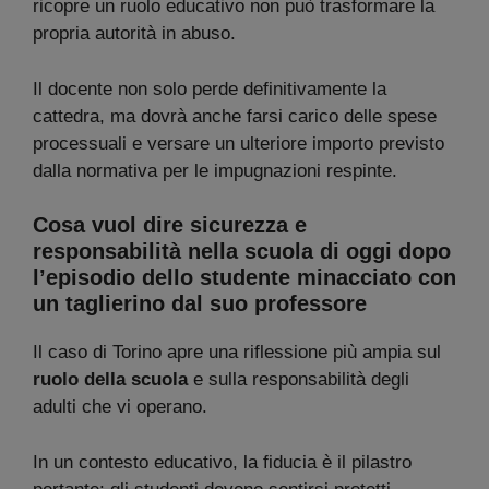
ricopre un ruolo educativo non può trasformare la
propria autorità in abuso.
Il docente non solo perde definitivamente la
cattedra, ma dovrà anche farsi carico delle spese
processuali e versare un ulteriore importo previsto
dalla normativa per le impugnazioni respinte.
Cosa vuol dire sicurezza e
responsabilità nella scuola di oggi dopo
l’episodio dello studente minacciato con
un taglierino dal suo professore
Il caso di Torino apre una riflessione più ampia sul
ruolo della scuola
e sulla responsabilità degli
adulti che vi operano.
In un contesto educativo, la fiducia è il pilastro