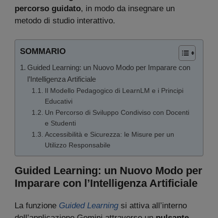
percorso guidato
, in modo da insegnare un
metodo di studio interattivo.
SOMMARIO
Guided Learning: un Nuovo Modo per Imparare con
l’Intelligenza Artificiale
Il Modello Pedagogico di LearnLM e i Principi
Educativi
Un Percorso di Sviluppo Condiviso con Docenti
e Studenti
Accessibilità e Sicurezza: le Misure per un
Utilizzo Responsabile
Guided Learning: un Nuovo Modo per
Imparare con l’Intelligenza Artificiale
La funzione
Guided Learning
si attiva all’interno
dell’applicazione Gemini attraverso un
pulsante