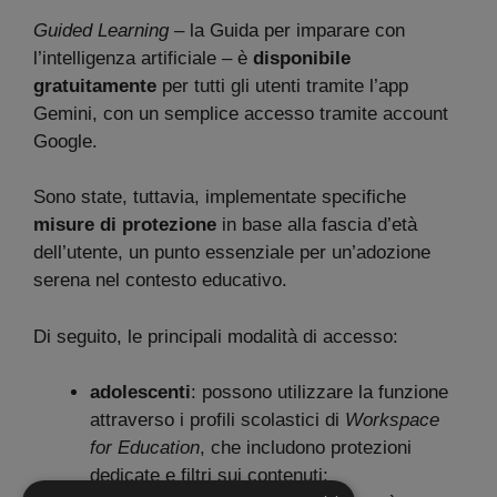
Guided Learning
– la Guida per imparare con
l’intelligenza artificiale – è
disponibile
gratuitamente
per tutti gli utenti tramite l’app
Gemini, con un semplice accesso tramite account
Google.
Sono state, tuttavia, implementate specifiche
misure di protezione
in base alla fascia d’età
dell’utente, un punto essenziale per un’adozione
serena nel contesto educativo.
Di seguito, le principali modalità di accesso:
adolescenti
: possono utilizzare la funzione
attraverso i profili scolastici di
Workspace
for Education
, che includono protezioni
dedicate e filtri sui contenuti;