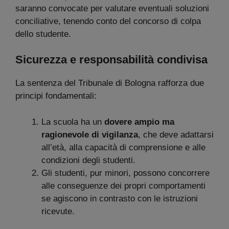
saranno convocate per valutare eventuali soluzioni
conciliative, tenendo conto del concorso di colpa
dello studente.
Sicurezza e responsabilità condivisa
La sentenza del Tribunale di Bologna rafforza due
principi fondamentali:
La scuola ha un
dovere ampio ma
ragionevole di vigilanza
, che deve adattarsi
all’età, alla capacità di comprensione e alle
condizioni degli studenti.
Gli studenti, pur minori, possono concorrere
alle conseguenze dei propri comportamenti
se agiscono in contrasto con le istruzioni
ricevute.