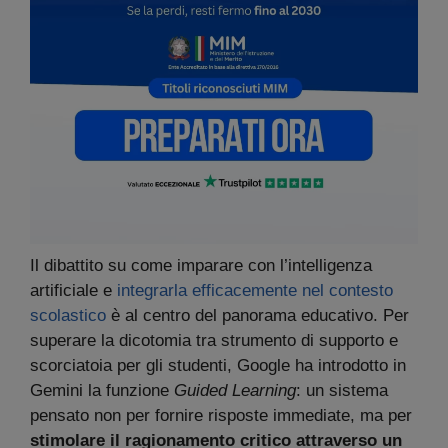
Il dibattito su come imparare con l’intelligenza
artificiale e
integrarla efficacemente nel contesto
scolastico
è al centro del panorama educativo. Per
superare la dicotomia tra strumento di supporto e
scorciatoia per gli studenti, Google ha introdotto in
Gemini la funzione
Guided Learning
: un sistema
pensato non per fornire risposte immediate, ma per
stimolare il ragionamento critico attraverso un