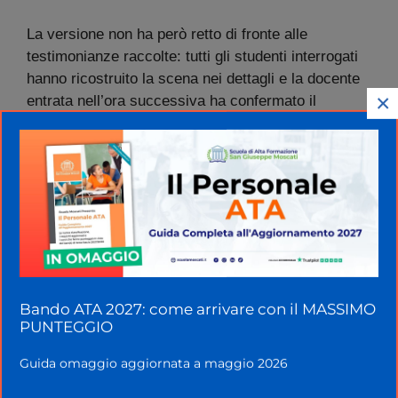
La versione non ha però retto di fronte alle
testimonianze raccolte: tutti gli studenti interrogati
hanno ricostruito la scena nei dettagli e la docente
×
entrata nell’ora successiva ha confermato il
racconto dell’alunno coinvolto.
SOMMARIO
La decisione dei giudici e le conseguenze
disciplinari
Cosa vuol dire sicurezza e responsabilità nella
scuola di oggi dopo l’episodio dello studente
minacciato con un taglierino dal suo professore
Bando ATA 2027: come arrivare con il MASSIMO
PUNTEGGIO
La decisione dei giudici e le
conseguenze disciplinari
Guida omaggio aggiornata a maggio 2026