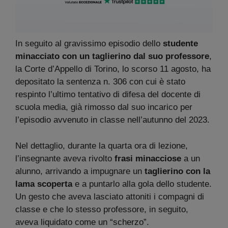
In seguito al gravissimo episodio dello
studente
minacciato con un taglierino dal suo professore
,
la Corte d’Appello di Torino, lo scorso 11 agosto, ha
depositato la sentenza n. 306 con cui è stato
respinto l’ultimo tentativo di difesa del docente di
scuola media, già rimosso dal suo incarico per
l’episodio avvenuto in classe nell’autunno del 2023.
Nel dettaglio, durante la quarta ora di lezione,
l’insegnante aveva rivolto
frasi minacciose
a un
alunno, arrivando a impugnare un
taglierino con la
lama scoperta
e a puntarlo alla gola dello studente.
Un gesto che aveva lasciato attoniti i compagni di
classe e che lo stesso professore, in seguito,
aveva liquidato come un “scherzo”.