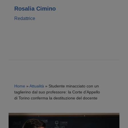
Rosalia Cimino
Redattrice
Home
»
Attualità
»
Studente minacciato con un
taglierino dal suo professore: la Corte d’Appello
di Torino conferma la destituzione del docente