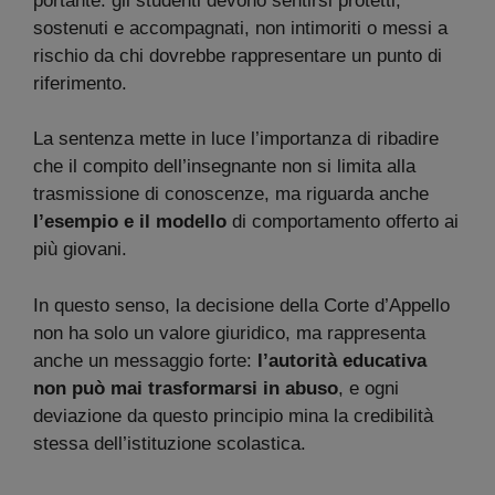
portante: gli studenti devono sentirsi protetti,
sostenuti e accompagnati, non intimoriti o messi a
rischio da chi dovrebbe rappresentare un punto di
riferimento.
La sentenza mette in luce l’importanza di ribadire
che il compito dell’insegnante non si limita alla
trasmissione di conoscenze, ma riguarda anche
l’esempio e il modello
di comportamento offerto ai
più giovani.
In questo senso, la decisione della Corte d’Appello
non ha solo un valore giuridico, ma rappresenta
anche un messaggio forte:
l’autorità educativa
non può mai trasformarsi in abuso
, e ogni
deviazione da questo principio mina la credibilità
stessa dell’istituzione scolastica.