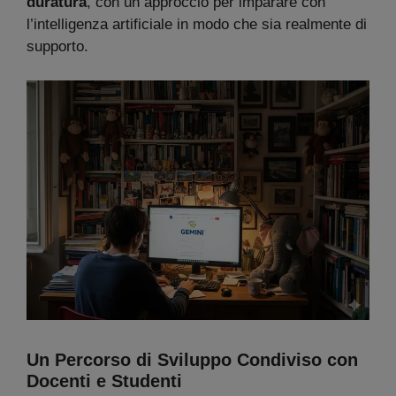
duratura
, con un approccio per imparare
con
l’intelligenza artificiale in modo che sia realmente di
supporto.
Un Percorso di Sviluppo Condiviso con
Docenti e Studenti