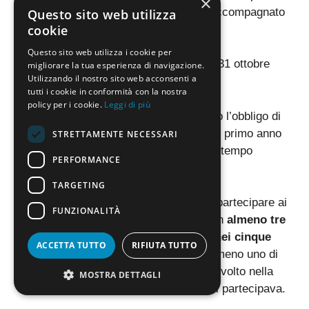
×
specifica classe di concorso, accompagnato
Questo sito web utilizza
cookie
da un totale di 30 CFU/CFA;
Questo sito web utilizza i cookie per
24 CFU/CFA conseguiti entro il 31 ottobre
migliorare la tua esperienza di navigazione.
Utilizzando il nostro sito web acconsenti a
2022.
tutti i cookie in conformità con la nostra
policy per i cookie.
Leggi di più
In entrambi i casi, tuttavia, era previsto l’obbligo di
integrare i crediti mancanti
durante il primo anno
STRETTAMENTE NECESSARI
di assunzione in prova con contratto a tempo
PERFORMANCE
determinato.
TARGETING
Da sottolineare, inoltre, che potevano partecipare ai
FUNZIONALITÀ
concorsi a cattedra anche i docenti con
almeno tre
anni di servizio nelle scuole statali nei cinque
ACCETTA TUTTO
RIFIUTA TUTTO
anni precedenti
. A patto, però, che almeno uno di
questi tre anni di servizio fosse stato svolto nella
MOSTRA DETTAGLI
specifica classe di concorso per cui si partecipava.