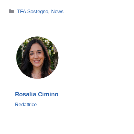
Categorie
TFA Sostegno
,
News
Rosalia Cimino
Redattrice