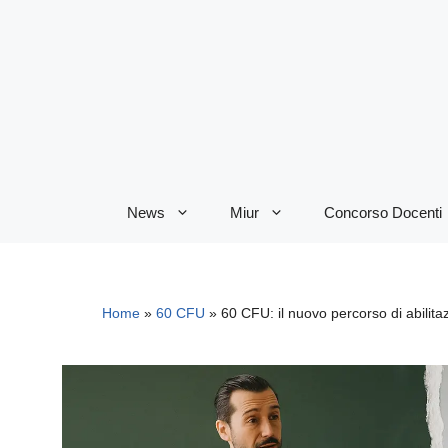
Vai
al
contenuto
News
Miur
Concorso Docenti
Home
»
60 CFU
»
60 CFU: il nuovo percorso di abilit