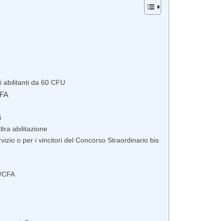
 abilitanti da 60 CFU
CFA
i
tra abilitazione
izio o per i vincitori del Concorso Straordinario bis
o
U/CFA
U