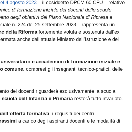
del 4 agosto 2023
– il cosiddetto DPCM 60 CFU – relativo
La nuova classificazione CCNL 2019-2021 (4 aree, nuovi profili)
✓
mico di formazione iniziale dei docenti delle scuole
La CIAD: cos'è, chi la deve avere, come ottenerla
✓
etto degli obiettivi del Piano Nazionale di Ripresa e
ficiale n. 224 del 25 settembre 2023 – rappresenta un
I titoli che fanno punteggio (OSA, ASACOM, Segretario Coord.,
✓
Dattilografia)
ne della Riforma
fortemente voluta e sostenuta dall’ex
ermata anche dall’attuale Ministro dell’Istruzione e del
universitario e accademico di formazione iniziale e
sto comune
, compresi gli insegnanti tecnico-pratici, delle
Sì, voglio la guida omaggio
mento dei docenti riguarderà esclusivamente la scuola
a
scuola dell’Infanzia e Primaria
resterà tutto invariato.
 dell’offerta formativa
, i requisiti dei centri
massimi
a carico degli aspiranti docenti e le modalità di