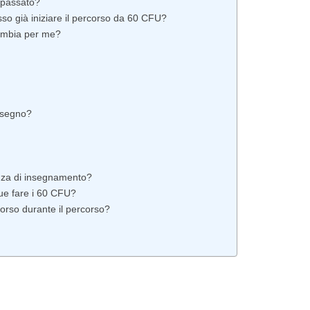
n passato?
so già iniziare il percorso da 60 CFU?
cambia per me?
insegno?
enza di insegnamento?
e fare i 60 CFU?
orso durante il percorso?
Bando ATA 2027: come arrivare con il MASSIMO PUNTEGGIO
Guida omaggio aggiornata a maggio 2026