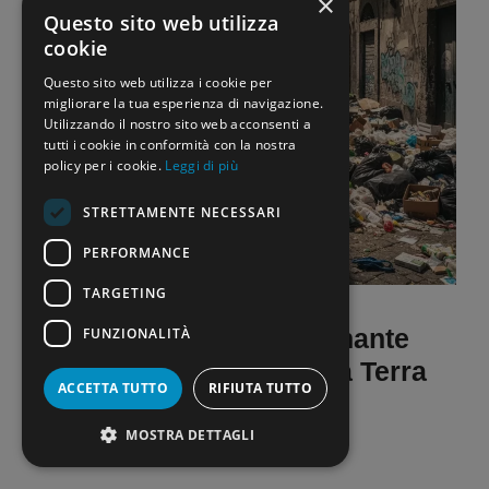
×
Questo sito web utilizza
cookie
Questo sito web utilizza i cookie per
migliorare la tua esperienza di navigazione.
Utilizzando il nostro sito web acconsenti a
tutti i cookie in conformità con la nostra
policy per i cookie.
Leggi di più
STRETTAMENTE NECESSARI
PERFORMANCE
TARGETING
La storia di Luigi: insegnante
FUNZIONALITÀ
fuggito troppo tardi dalla Terra
ACCETTA TUTTO
RIFIUTA TUTTO
dei Fuochi
MOSTRA DETTAGLI
29 Ottobre 2025
di
Rosalia Cimino