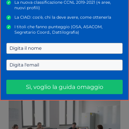
La nuova classificazione CCNL 2019-2021 (4 aree,
✓
nuovi profili)
La CIAD: cos'è, chi la deve avere, come ottenerla
✓
I titoli che fanno punteggio (OSA, ASACOM,
✓
Segretario Coord., Dattilografia)
Home
»
Concorso Docenti
»
Scadenza
domande per il Concorso PNRR3: oggi ultimo
giorno per candidarsi
Sì, voglio la guida omaggio