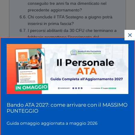
conseguito tre anni fa ma dimenticato nel
precedente aggiornamento?
Chi conclude il TFA Sostegno a giugno potrà
inserirsi in prima fascia?
I percorsi abilitanti da 30 CFU che terminano a
×
febbraio permettono l’inserimento del
punteggio?
È possibile iscriversi con riserva per una Laurea
Magistrale che si conseguirà in primavera?
Il corso CLIL o i Master che sto frequentando
possono essere inseriti con riserva?
Per diventare ITP serve già la laurea
triennale?
L’anno di servizio in corso potrà essere
valutato per intero se le domande chiudono a
Bando ATA 2027: come arrivare con il MASSIMO
febbraio?
PUNTEGGIO
Il servizio prestato nelle scuole di montagna
garantisce punteggio doppio o aggiuntivo?
Guida omaggio aggiornata a maggio 2026
Uno studente di Scienze della Formazione
Primaria può inserirsi in GPS?