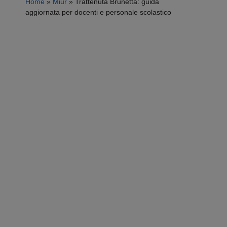
Home
»
Miur
»
Trattenuta Brunetta: guida
aggiornata per docenti e personale scolastico