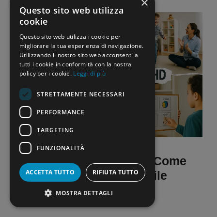
×
Questo sito web utilizza
cookie
Questo sito web utilizza i cookie per
migliorare la tua esperienza di navigazione.
Utilizzando il nostro sito web acconsenti a
tutti i cookie in conformità con la nostra
policy per i cookie.
Leggi di più
STRETTAMENTE NECESSARI
PERFORMANCE
TARGETING
FUNZIONALITÀ
Metodo ABA per ADHD: Come
ACCETTA TUTTO
RIFIUTA TUTTO
Funziona e Quando È Utile
MOSTRA DETTAGLI
29 Maggio 2025
di
La Scuola Oggi