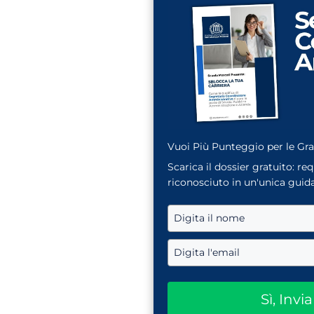
Vuoi Più Punteggio per le Gr
Scarica il dossier gratuito: re
riconosciuto in un'unica guida
Sì, Invi