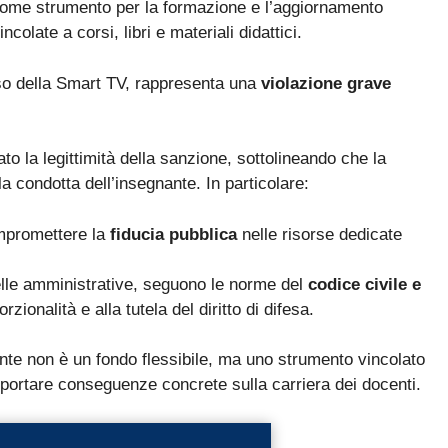
ome strumento per la formazione e l’aggiornamento
La nuova classificazione CCNL 2019-2021 (4 aree, nuovi profili
✓
olate a corsi, libri e materiali didattici.
La CIAD: cos'è, chi la deve avere, come ottenerla
✓
so della Smart TV, rappresenta una
violazione grave
I titoli che fanno punteggio (OSA, ASACOM, Segretario
✓
Coord., Dattilografia)
to la legittimità della sanzione, sottolineando che la
a condotta dell’insegnante. In particolare:
promettere la
fiducia pubblica
nelle risorse dedicate
Sì, voglio la guida omaggio
elle amministrative, seguono le norme del
codice civile e
rzionalità e alla tutela del diritto di difesa.
ente non è un fondo flessibile, ma uno strumento vincolato
omportare conseguenze concrete sulla carriera dei docenti.