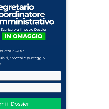
aduatorie ATA?
quisiti, sbocchi e punteggio
.
ami il Dossier