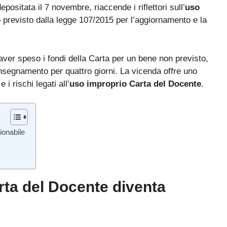
depositata il 7 novembre, riaccende i riflettori sull’
uso
o previsto dalla legge 107/2015 per l’aggiornamento e la
aver speso i fondi della Carta per un bene non previsto,
nsegnamento per quattro giorni. La vicenda offre uno
i rischi legati all’
uso improprio Carta del Docente
.
ionabile
rta del Docente diventa
Bando ATA 2027: come arrivare con il MASSIMO PUNTEGGIO
Guida omaggio aggiornata a maggio 2026