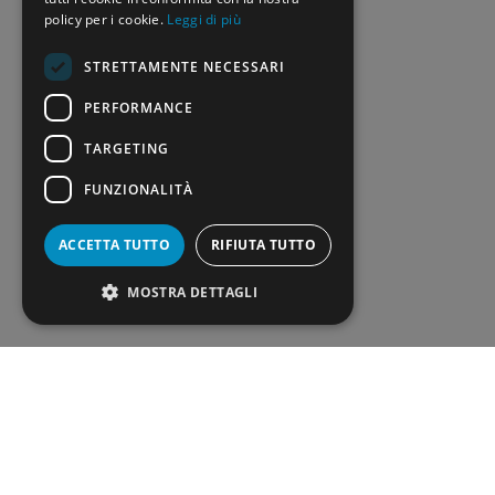
policy per i cookie.
Leggi di più
STRETTAMENTE NECESSARI
PERFORMANCE
TARGETING
FUNZIONALITÀ
ACCETTA TUTTO
RIFIUTA TUTTO
Rosalia Cimino
MOSTRA DETTAGLI
Redattrice
Stop alle reggenze per salvare la scuola: la
priorità dei vincitori del concorso DM 107/2023
Carenza di insegnanti in Italia ed Europa: cause e