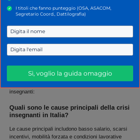
logoramento professionale.
I titoli che fanno punteggio (OSA, ASACOM,
✓
Segretario Coord., Dattilografia)
Solo attraverso una combinazione di politiche di
lungo termine, investimenti mirati e valorizzazione
della professione docente sarà possibile garantire
la
stabilità del sistema scolastico italiano
e il
diritto allo studio per tutti.
FAQ sulla carenza di insegnanti
Sì, voglio la guida omaggio
Ecco una serie di FAQ sul tema carenza di
insegnanti:
Quali sono le cause principali della crisi
insegnanti in Italia?
Le cause principali includono basso salario, scarsi
incentivi, mobilità forzata e condizioni lavorative