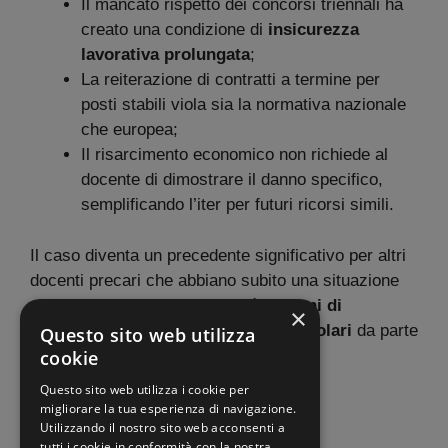
Il mancato rispetto dei concorsi triennali ha
creato una condizione di
insicurezza
lavorativa prolungata
;
La reiterazione di contratti a termine per
posti stabili viola sia la normativa nazionale
che europea;
Il risarcimento economico non richiede al
docente di dimostrare il danno specifico,
semplificando l’iter per futuri ricorsi simili.
Il caso diventa un precedente significativo per altri
docenti precari che abbiano subito una situazione
analoga e rafforza la necessità di
piani di
×
stabilizzazione più trasparenti e regolari
da parte
Questo sito web utilizza
del Ministero dell’Istruzione.
cookie
Questo sito web utilizza i cookie per
migliorare la tua esperienza di navigazione.
Categorie
Miur
,
News
Utilizzando il nostro sito web acconsenti a
tutti i cookie in conformità con la nostra