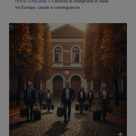
Home
»
Attualità
»
Carenza di insegnanti in Italia
ed Europa: cause e conseguenze