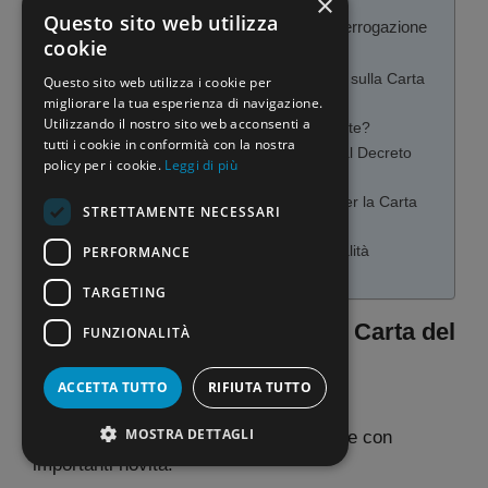
×
Questo sito web utilizza
FAQ sulla Carta del Docente 2025 e l’interrogazione
cookie
parlamentare
Cos’è l’interrogazione parlamentare sulla Carta
Questo sito web utilizza i cookie per
migliorare la tua esperienza di navigazione.
del Docente?
Utilizzando il nostro sito web acconsenti a
Chi può ottenere la Carta del Docente?
tutti i cookie in conformità con la nostra
Quali novità sono state introdotte dal Decreto
policy per i cookie.
Leggi di più
Scuola n.127/2025?
Quando sarà attiva la piattaforma per la Carta
STRETTAMENTE NECESSARI
del Docente?
PERFORMANCE
Cosa succede ai residui delle annualità
precedenti?
TARGETING
I ritardi per la fruizione della Carta del
FUNZIONALITÀ
Docente
ACCETTA TUTTO
RIFIUTA TUTTO
Il
Decreto Scuola n.127/2025
prevede
MOSTRA DETTAGLI
l’aggiornamento della Carta del Docente con
importanti novità: