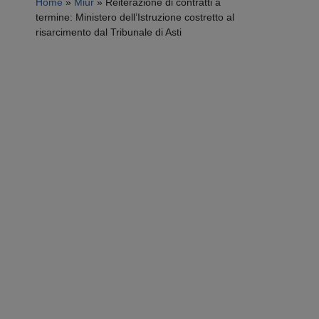
Home
»
Miur
»
Reiterazione di contratti a
termine: Ministero dell’Istruzione costretto al
risarcimento dal Tribunale di Asti