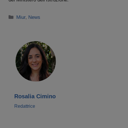
Categorie
Miur
,
News
Rosalia Cimino
Redattrice