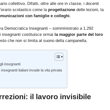
io collettivo. Difatti, oltre alle ore in classe, i docenti
l’orario scolastico come la
progettazione
delle lezioni,
la
municazioni con famiglie e colleghi
.
tiva Democratica Insegnanti – somministrato a 1.292
gli insegnanti costituisce ormai
la maggior parte del loro
sto che non si limita al suono della campanella.
gli insegnanti
insegnanti italiani invade la vita privata
ezioni: il lavoro invisibile
Bando ATA 2027: come arrivare con il MASSIMO PUNTEGGIO
Guida omaggio aggiornata a maggio 2026