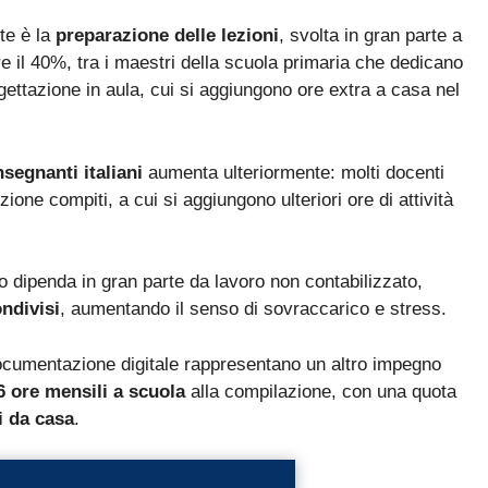
La nuova classificazione CCNL 2019-2021 (4 aree, nuovi profili
✓
te è la
preparazione delle lezioni
, svolta in gran parte a
La CIAD: cos'è, chi la deve avere, come ottenerla
are il 40%, tra i maestri della scuola primaria che dedicano
✓
ettazione in aula, cui si aggiungono ore extra a casa nel
I titoli che fanno punteggio (OSA, ASACOM, Segretario
✓
Coord., Dattilografia)
nsegnanti italiani
aumenta ulteriormente: molti docenti
ione compiti, a cui si aggiungono ulteriori ore di attività
 dipenda in gran parte da lavoro non contabilizzato,
Sì, voglio la guida omaggio
ndivisi
, aumentando il senso di sovraccarico e stress.
ocumentazione digitale rappresentano un altro impegno
6 ore mensili a scuola
alla compilazione, con una quota
i da casa
.