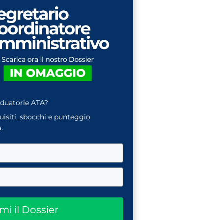
aduatorie ATA?
quisiti, sbocchi e punteggio
.
ami il Dossier