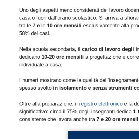
Uno degli aspetti meno considerati del lavoro docen
casa o fuori dall’orario scolastico. Si arriva a sfior
tra le
7 e
le
10 ore mensili
esclusivamente alla prog
58% dei casi.
Nella scuola secondaria, il
carico di lavoro degli i
dedicano
10-20 ore mensili
a progettazione e correz
individuale a casa.
I numeri mostrano come la qualità dell’insegnamento
spesso svolto
in isolamento e senza strumenti co
Oltre alla preparazione, il
registro elettronico
e la d
significativo: circa il 75% degli insegnanti dedica
1-
consistente che lavora anche tra
7 e 20 ore mensil