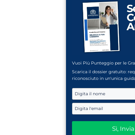
Vuoi Più Punteggio per le Gr
Scarica il dossier gratuito: re
riconosciuto in un'unica guida
Sì, Invi