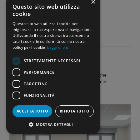
×
Direttore Responsabile
Questo sito web utilizza
cookie
Questo sito web utilizza i cookie per
migliorare la tua esperienza di navigazione.
Utilizzando il nostro sito web acconsenti a
tutti i cookie in conformità con la nostra
policy per i cookie.
Leggi di più
STRETTAMENTE NECESSARI
PERFORMANCE
Home
»
Attualità
»
Perplessità sull’educazione
affettiva nelle scuole: la lettera di una docente
TARGETING
contraria al progetto campano
FUNZIONALITÀ
ACCETTA TUTTO
RIFIUTA TUTTO
MOSTRA DETTAGLI