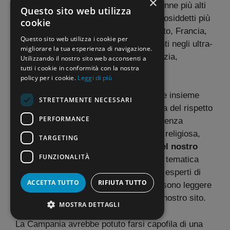
×
domestiche. I tassi di violenza sulle donne più alti
Questo sito web utilizza
si riscontrano nei Paesi (considerati) cosiddetti più
cookie
sviluppati, come Stati Uniti, Regno Unito, Francia,
Questo sito web utilizza i cookie per
Germania, Olanda, con punte inquietanti negli ultra-
migliorare la tua esperienza di navigazione.
moderni, ultra-civili Stati del Nord: Svezia,
Utilizzando il nostro sito web acconsenti a
tutti i cookie in conformità con la nostra
Norvegia, Finlandia, Danimarca.
policy per i cookie.
Leggi di più
Come esponente del Comitato “ Pro-life insieme
STRETTAMENTE NECESSARI
“che si occupa di promuovere la cultura del rispetto
PERFORMANCE
dell’altro, a partire dal concepimento, senza
distinzioni di età, sesso, appartenenza religiosa,
TARGETING
sono preoccupata per la
decadenza del nostro
FUNZIONALITÀ
Paese
. Abbiamo affrontato la rischiosa tematica
dell’educazione sessuale a scuola con esperti di
ACCETTA TUTTO
RIFIUTA TUTTO
professionalità diverse dei quali si possono leggere
numerosissimi articoli in tal senso sul nostro sito.
MOSTRA DETTAGLI
La Campania avrebbe potuto farsi capofila di una