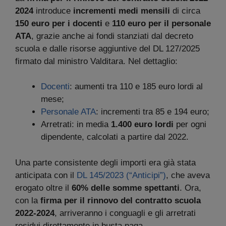
2024
introduce
incrementi medi mensili
di circa
150 euro per i docenti
e
110 euro per il personale
ATA
, grazie anche ai fondi stanziati dal decreto
scuola e dalle risorse aggiuntive del DL 127/2025
firmato dal ministro Valditara. Nel dettaglio:
Docenti
: aumenti tra 110 e 185 euro lordi al
mese;
Personale ATA
: incrementi tra 85 e 194 euro;
Arretrati: in media
1.400 euro lordi
per ogni
dipendente, calcolati a partire dal 2022.
Una parte consistente degli importi era già stata
anticipata con il
DL 145/2023
(“Anticipi”)
, che aveva
erogato oltre il
60% delle somme spettanti
. Ora,
con la
firma per il rinnovo del contratto scuola
2022-2024
, arriveranno i conguagli e gli arretrati
residui direttamente in busta paga.