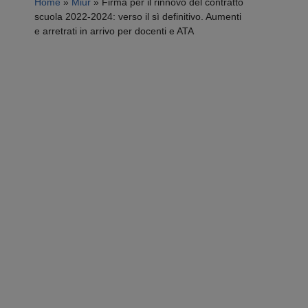
Home
»
Miur
»
Firma per il rinnovo del contratto
scuola 2022-2024: verso il sì definitivo. Aumenti
e arretrati in arrivo per docenti e ATA