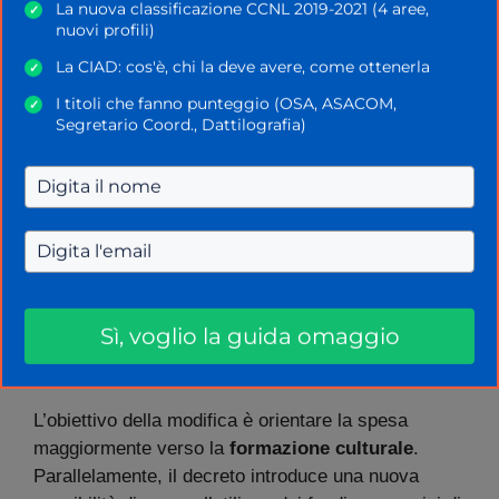
settembre 2025
introduce
vincoli stringenti
La nuova classificazione CCNL 2019-2021 (4 aree,
✓
sull’utilizzo dei fondi per la tecnologia.
nuovi profili)
La CIAD: cos'è, chi la deve avere, come ottenerla
✓
La novità più rilevante riguarda una differenziazione
I titoli che fanno punteggio (OSA, ASACOM,
✓
tra le platee. I nuovi destinatari del beneficio (i
Segretario Coord., Dattilografia)
docenti precari
) potranno utilizzare il bonus per
l’acquisto di hardware solo in occasione della prima
erogazione.
Per i docenti di ruolo, che hanno già fruito della
Carta, l’acquisto di PC o tablet non sarà più
annuale. Sarà consentito per l’anno scolastico
Sì, voglio la guida omaggio
2025/2026 e, successivamente, avrà una
cadenza
quadriennale
.
L’obiettivo della modifica è orientare la spesa
maggiormente verso la
formazione culturale
.
Parallelamente, il decreto introduce una nuova