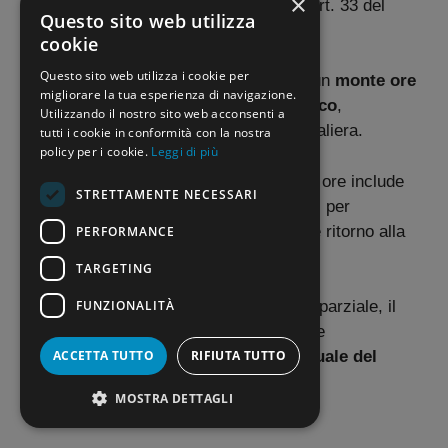
×
abrogato la precedente disposizione (art. 33 del
Questo sito web utilizza
CCNL 2018).
cookie
Questo sito web utilizza i cookie per
La norma riconosce al personale ATA un
monte ore
migliorare la tua esperienza di navigazione.
massimo di
18 ore per anno scolastico
,
Utilizzando il nostro sito web acconsenti a
utilizzabili sia su base oraria che giornaliera.
tutti i cookie in conformità con la nostra
policy per i cookie.
Leggi di più
Un dettaglio rilevante è che tale monte ore include
STRETTAMENTE NECESSARI
anche i
tempi di percorrenza
necessari per
raggiungere la struttura sanitaria e fare ritorno alla
PERFORMANCE
sede di lavoro.
TARGETING
FUNZIONALITÀ
Per i dipendenti con contratto a tempo parziale, il
tetto massimo delle 18 ore deve essere
ACCETTA TUTTO
RIFIUTA TUTTO
riproporzionato in base alla percentuale del
rapporto di lavoro
, al fine di garantire
MOSTRA DETTAGLI
un’applicazione equa della normativa.