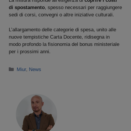
La misura risponde all’esigenza di
coprire i costi
di spostamento
, spesso necessari per raggiungere
sedi di corsi, convegni o altre iniziative culturali.
L’allargamento delle categorie di spesa, unito alle
nuove tempistiche Carta Docente, ridisegna in
modo profondo la fisionomia del bonus ministeriale
per i prossimi anni.
Categorie
Miur
,
News