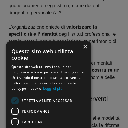
quotidianamente negli istituti, come docenti,
dirigenti e personale ATA.
L’organizzazione chiede di
valorizzare la
specificità e l’identità
degli istituti professionali e
tecnici statali, che già possiedono un patrimonio di
×
esperienze e competenze.
Questo sito web utilizza
cookie
Non si può procedere con interventi sperimentali
Questo sito web utilizza i cookie per
calati dall’alto; è invece indispensabile
costruire un
migliorare la tua esperienza di navigazione.
percorso condiviso
che rispetti l’autonomia delle
Utilizzando il nostro sito web acconsenti a
tutti i cookie in conformità con la nostra
istituzioni scolastiche.
policy per i cookie.
Leggi di più
Investimenti stabili contro interventi
STRETTAMENTE NECESSARI
frammentari
PERFORMANCE
La contrarietà del sindacato si estende alle modalità
TARGETING
di implementazione. La UIL Scuola boccia la riforma