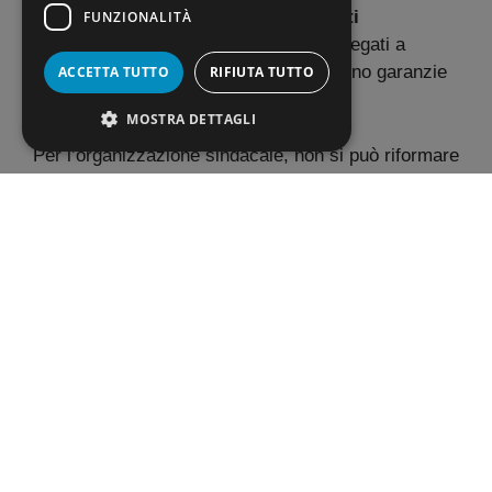
4+2 anche perché si basa su
interventi
FUNZIONALITÀ
frammentari e sperimentali
, spesso legati a
finanziamenti temporanei che non offrono garanzie
ACCETTA TUTTO
RIFIUTA TUTTO
di continuità.
MOSTRA DETTAGLI
Per l’organizzazione sindacale, non si può riformare
il sistema scolastico attraverso iniziative
sporadiche. È necessario un
impegno economico
strutturale
da parte dello Stato.
Senza risorse certe e stabili, gli istituti tecnici e
professionali non possono programmare la loro
offerta formativa nel lungo periodo, né garantire
l’
aggiornamento tecnologico dei laboratori
, la
formazione qualificata del personale o la stabilità
degli organici, elementi vitali per una didattica
moderna ed efficace.