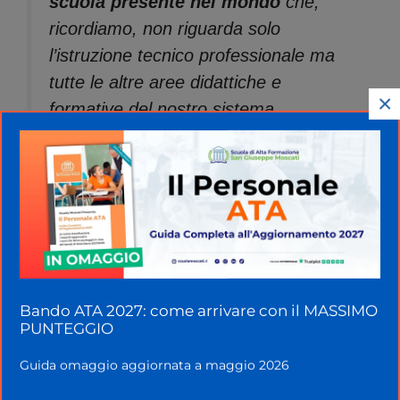
scuola presente nel mondo
che,
ricordiamo, non riguarda solo
l’istruzione tecnico professionale ma
tutte le altre aree didattiche e
×
formative del nostro sistema
scolastico.
E’ un bel segnale, in questo modo si
riconoscono i meriti e la funzione
essenziale della nostra scuola come
strumento essenziale della diplomazia
culturale del nostro paese.
Bando ATA 2027: come arrivare con il MASSIMO
PUNTEGGIO
Guida omaggio aggiornata a maggio 2026