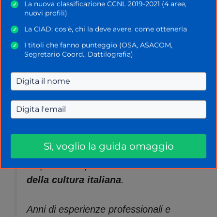
La nuova classificazione CCNL 2019-2021 (4 aree,
✓
nuovi profili)
La CIAD: cos'è, chi la deve avere, come ottenerla
✓
I titoli che fanno punteggio (OSA, ASACOM,
✓
Segretario Coord., Dattilografia)
È questa la scuola “made in Italy” che
da tanti anni esportiamo nel mondo, il
Sì, voglio la guida omaggio
cui personale rappresenta
l’espressione più autentica del
valore
della cultura italiana
.
Anni di esperienze professionali e