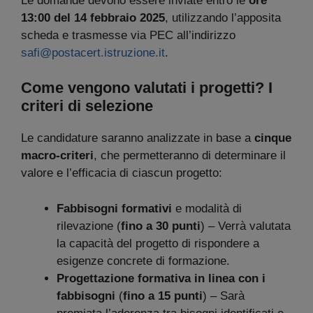
Le domande devono essere inviate entro le
ore
13:00 del 14 febbraio 2025
, utilizzando l’apposita
scheda e trasmesse via PEC all’indirizzo
safi@postacert.istruzione.it
.
Come vengono valutati i progetti? I
criteri di selezione
Le candidature saranno analizzate in base a
cinque
macro-criteri
, che permetteranno di determinare il
valore e l’efficacia di ciascun progetto:
Fabbisogni formativi
e modalità di
rilevazione (
fino a 30 punti
) – Verrà valutata
la capacità del progetto di rispondere a
esigenze concrete di formazione.
Progettazione formativa in linea con i
fabbisogni
(
fino a 15 punti
) – Sarà