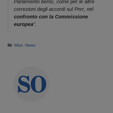
Parlamento bensì, come per le altre
correzioni degli accordi sul Pnrr, nel
confronto con la Commissione
europea
”.
Categorie
Miur
,
News