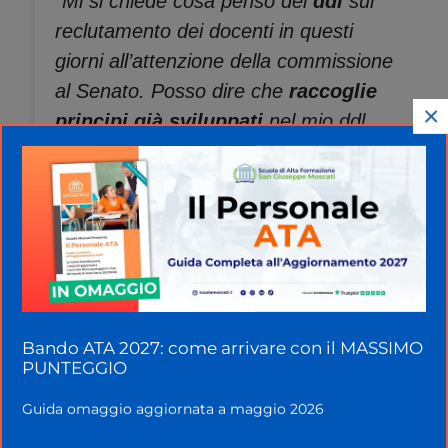
“Mi si chiede cosa penso del
ddl
sul
reclutamento dei docenti in questi
giorni all’attenzione della commissione
al Senato. Posso dire che
raccoglie
×
principi già sviluppati
nel mio ddl
1920/20 sul doppio canale.
È quindi in linea, anche se meno
particolareggiato, con la bozza
aggiornata che ho consegnato al
ministro a inizio legislatura in due
versioni (c’è infatti pure il piano B in
Bando ATA 2027: come arrivare con il MASSIMO
caso di difficoltà a reperire le risorse
PUNTEGGIO
necessarie). Certo
alcune parti
del
Guida omaggio aggiornata a maggio 2026
ddl di cui si occuperà la commissione