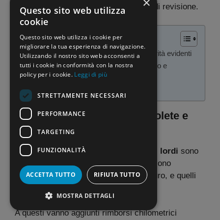
×
problematiche sollevate e le richieste di revisione.
Questo sito web utilizza
cookie
SOMMARIO
Questo sito web utilizza i cookie per
migliorare la tua esperienza di navigazione.
I compensi attuali: cifre obsolete e disparità evidenti
Utilizzando il nostro sito web acconsenti a
tutti i cookie in conformità con la nostra
Critiche dall’interno del sistema scolastico e
policy per i cookie.
Leggi di più
richieste di riforma
Un sistema da rivedere
STRETTAMENTE NECESSARI
PERFORMANCE
I compensi attuali: cifre obsolete e
disparità evidenti
TARGETING
FUNZIONALITÀ
Secondo le tabelle ufficiali, i
compensi lordi
sono
rimasti
invariati
: i presidenti percepiscono
ACCETTA TUTTO
RIFIUTA TUTTO
1.249 euro, i commissari esterni 911 euro, e quelli
interni 399 euro.
MOSTRA DETTAGLI
A questi vanno aggiunti rimborsi chilometrici