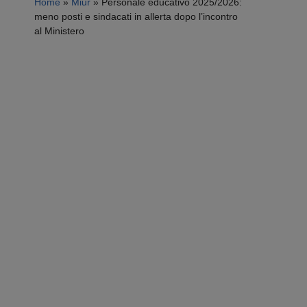
Home
»
Miur
»
Personale educativo 2025/2026:
meno posti e sindacati in allerta dopo l’incontro
al Ministero