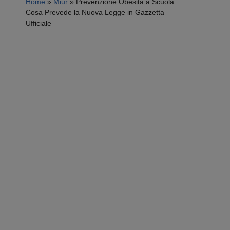
Home
»
Miur
»
Prevenzione Obesità a Scuola:
Cosa Prevede la Nuova Legge in Gazzetta
Ufficiale