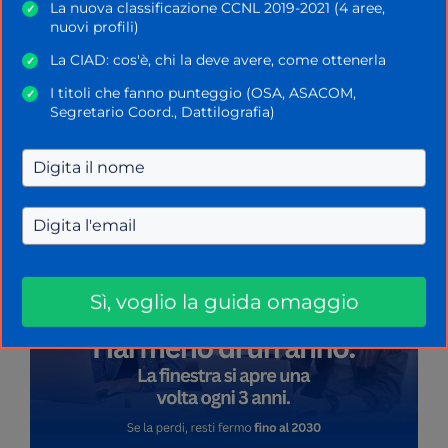
La nuova classificazione CCNL 2019-2021 (4 aree,
✓
Docente 2025/26? Scopri tutte le
nuovi profili)
novità: quanto vale e cosa
La CIAD: cos'è, chi la deve avere, come ottenerla
✓
aspettarsi
I titoli che fanno punteggio (OSA, ASACOM,
✓
Segretario Coord., Dattilografia)
10 Ottobre 2025
di
Rosalia Cimino
Sì, voglio la guida omaggio