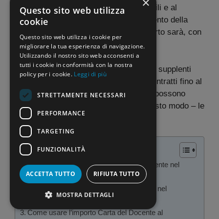
×
del Merito in base alle risorse disponibili e al
Questo sito web utilizza
numero di destinatari. Visto l’allargamento della
cookie
platea dei beneficiari, il prossimo importo sarà, con
Questo sito web utilizza i cookie per
molta probabilità, ridotto.
migliorare la tua esperienza di navigazione.
Utilizzando il nostro sito web acconsenti a
tutti i cookie in conformità con la nostra
Oltre ai docenti di ruolo, infatti, anche i supplenti
policy per i cookie.
Leggi di più
annuali e, tramite ricorso, quelli con contratti fino al
30 giugno o supplenze di pochi giorni, possono
STRETTAMENTE NECESSARI
accedere al bonus, ampliando – in questo modo – le
PERFORMANCE
possibilità di utilizzo.
TARGETING
SOMMARIO
FUNZIONALITÀ
Chi può ottenere l’importo Carta del Docente nel
ACCETTA TUTTO
RIFIUTA TUTTO
2025/26
Quanto sarà l’importo Carta del Docente nel
MOSTRA DETTAGLI
2025/26
Come usare l’importo Carta del Docente al