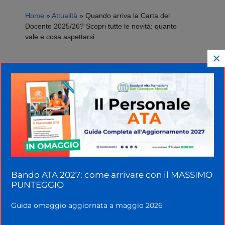
Home
»
Attualità
»
Quando arriva la Carta del
Docente 2025/26? Scopri tutte le novità: quanto
vale e cosa aspettarsi
×
Bando ATA 2027: come arrivare con il MASSIMO
PUNTEGGIO
Guida omaggio aggiornata a maggio 2026
Quando arriva la Carta del