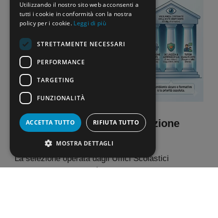
Utilizzando il nostro sito web acconsenti a
tutti i cookie in conformità con la nostra
policy per i cookie.
Leggi di più
STRETTAMENTE NECESSARI
PERFORMANCE
TARGETING
FUNZIONALITÀ
Criteri di Valutazione e Selezione
ACCETTA TUTTO
RIFIUTA TUTTO
delle Strutture Ospitanti
MOSTRA DETTAGLI
La selezione operata dagli Uffici Scolastici
Regionali non si baserà esclusivamente sul
possesso dei requisiti minimi, ma premierà
la
qualità e l’esperienza pregressa
.