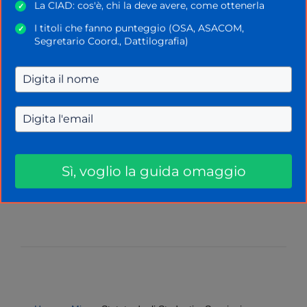
La CIAD: cos'è, chi la deve avere, come ottenerla
✓
I titoli che fanno punteggio (OSA, ASACOM,
✓
Segretario Coord., Dattilografia)
Rosalia Cimino
Redattrice
Sì, voglio la guida omaggio