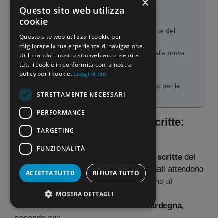
×
sull’accesso all’orale
Questo sito web utilizza
FAQ
cookie
Quando saranno visibili le prove scritte del
Questo sito web utilizza i cookie per
concorso PNRR3?
migliorare la tua esperienza di navigazione.
È già possibile sapere se si accede alla prova
Utilizzando il nostro sito web acconsenti a
orale?
tutti i cookie in conformità con la nostra
policy per i cookie.
Leggi di più
Il punteggio pubblicato è definitivo?
Perché oggi è rilevante l’ultimo giorno per le
STRETTAMENTE NECESSARI
prove scritte?
PERFORMANCE
Ultimo giorno per le prove scritte:
TARGETING
quando i risultati?
FUNZIONALITÀ
Arrivati all’
ultimo giorno per le prove scritte
del
Concorso docenti PNRR3
, molti candidati attendono
ACCETTA TUTTO
RIFIUTA TUTTO
di poter visionare il proprio elaborato, ma al
momento l’accesso non è disponibile.
MOSTRA DETTAGLI
Un’indicazione utile arriva dall’
USR Sardegna
,
secondo cui: