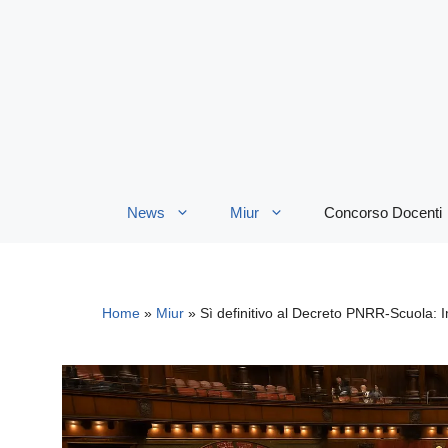
Vai
al
contenuto
News
Miur
Concorso Docenti
Home
»
Miur
»
Sì definitivo al Decreto PNRR-Scuola: Im