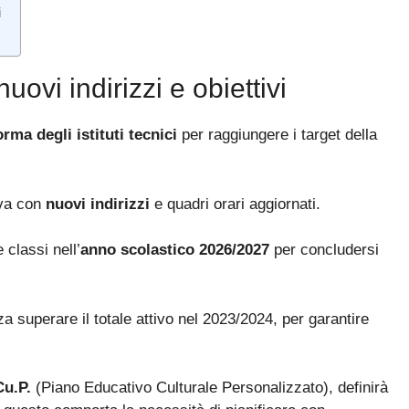
i
nuovi indirizzi e obiettivi
orma degli istituti tecnici
per raggiungere i target della
iva con
nuovi indirizzi
e quadri orari aggiornati.
 classi nell’
anno scolastico 2026/2027
per concludersi
 superare il totale attivo nel 2023/2024, per garantire
Bando ATA 2027: come arrivare con il MASSIMO PUNTEGGIO
Guida omaggio aggiornata a maggio 2026
Cu.P.
(Piano Educativo Culturale Personalizzato), definirà