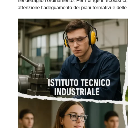
nel dettaglio l’ordinamento. Per i dirigenti scolastic
attenzione l’adeguamento dei piani formativi e dell