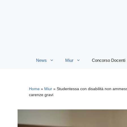
Vai
al
contenuto
News
Miur
Concorso Docenti
Home
»
Miur
»
Studentessa con disabilità non ammessa
carenze gravi