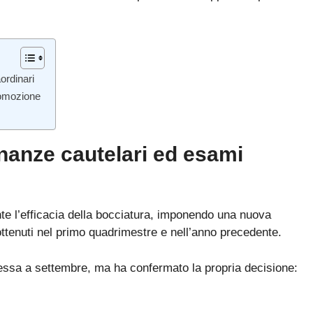
ordinari
 promozione
dinanze cautelari ed esami
e l’efficacia della bocciatura, imponendo una nuova
i ottenuti nel primo quadrimestre e nell’anno precedente.
tessa a settembre, ma ha confermato la propria decisione:
Bando ATA 2027: come arrivare con il MASSIMO PUNTEGGIO
Guida omaggio aggiornata a maggio 2026