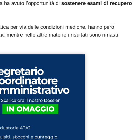
a ha avuto l’opportunità di
sostenere esami di recupero
La nuova classificazione CCNL 2019-2021 (4 aree, nuovi profili
✓
La CIAD: cos'è, chi la deve avere, come ottenerla
✓
atica per via delle condizioni mediche, hanno però
I titoli che fanno punteggio (OSA, ASACOM, Segretario
✓
Coord., Dattilografia)
ta
, mentre nelle altre materie i risultati sono rimasti
Sì, voglio la guida omaggio
aduatorie ATA?
quisiti, sbocchi e punteggio