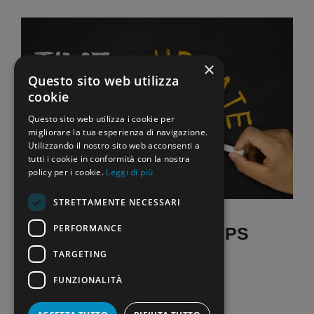
×
Questo sito web utilizza
cookie
Questo sito web utilizza i cookie per
migliorare la tua esperienza di navigazione.
Utilizzando il nostro sito web acconsenti a
tutti i cookie in conformità con la nostra
policy per i cookie.
Leggi di più
STRETTAMENTE NECESSARI
PERFORMANCE
Aggiornamento GAE e GPS
ormai prossimo
TARGETING
FUNZIONALITÀ
8 Febbraio 2024
di
La Scuola Oggi