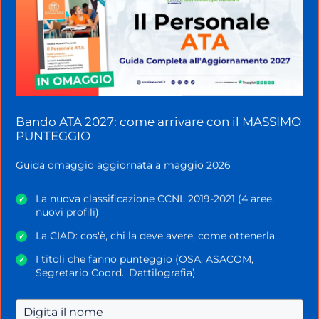
Home
»
MAD e Interpelli
»
MAD docenti: verso
l’addio definitivo
Bando ATA 2027: come arrivare con il MASSIMO
PUNTEGGIO
Guida omaggio aggiornata a maggio 2026
La nuova classificazione CCNL 2019-2021 (4 aree,
✓
nuovi profili)
La CIAD: cos'è, chi la deve avere, come ottenerla
✓
I titoli che fanno punteggio (OSA, ASACOM,
✓
Segretario Coord., Dattilografia)