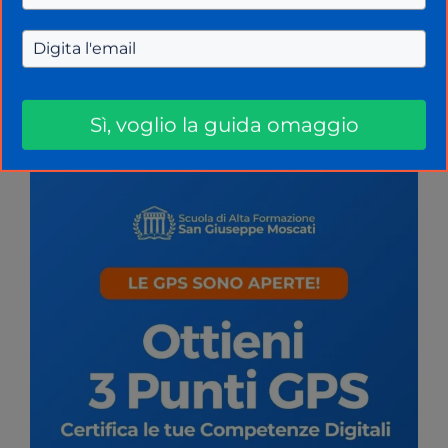
MAD docenti: verso l’addio
definitivo
8 Febbraio 2024
di
La Scuola Oggi
Sì, voglio la guida omaggio