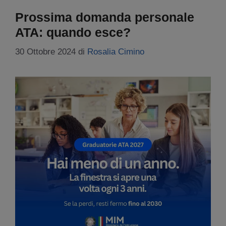
Prossima domanda personale
ATA: quando esce?
30 Ottobre 2024
di
Rosalia Cimino