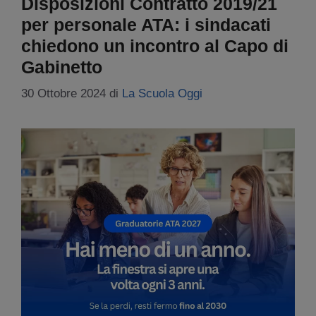
Disposizioni Contratto 2019/21
per personale ATA: i sindacati
chiedono un incontro al Capo di
Gabinetto
30 Ottobre 2024
di
La Scuola Oggi