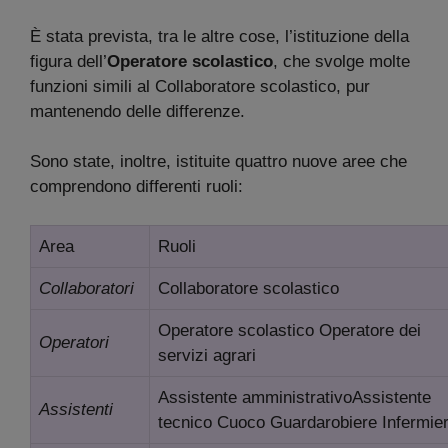
È stata prevista, tra le altre cose, l’istituzione della
figura dell’
Operatore scolastico
, che svolge molte
funzioni simili al Collaboratore scolastico, pur
mantenendo delle differenze.
Sono state, inoltre, istituite quattro nuove aree che
comprendono differenti ruoli:
Area
Ruoli
Collaboratori
Collaboratore scolastico
Operatore scolastico Operatore dei
Operatori
servizi agrari
Assistente amministrativoAssistente
Assistenti
tecnico Cuoco Guardarobiere Infermie