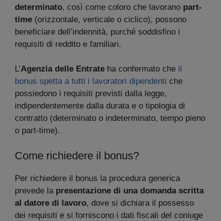
determinato
, così come coloro che lavorano
part-
time
(orizzontale, verticale o ciclico), possono
beneficiare dell’indennità, purché soddisfino i
requisiti di reddito e familiari.
L’
Agenzia delle Entrate
ha confermato che
il
bonus spetta a tutti i lavoratori dipendenti
che
possiedono i requisiti previsti dalla legge,
indipendentemente dalla durata e o tipologia di
contratto (determinato o indeterminato, tempo pieno
o part-time).
Come richiedere il bonus?
Per richiedere il bonus la procedura generica
prevede la
presentazione di una domanda scritta
al datore di lavoro
, dove si dichiara il possesso
dei requisiti e si forniscono i dati fiscali del coniuge