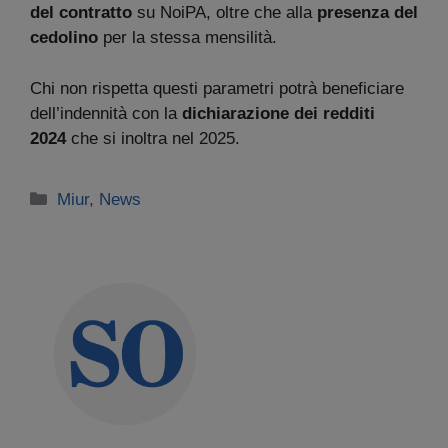
del contratto
su NoiPA, oltre che alla
presenza del
cedolino
per la stessa mensilità.
Chi non rispetta questi parametri potrà beneficiare
dell’indennità con la
dichiarazione dei redditi
2024
che si inoltra nel 2025.
Categorie
Miur
,
News