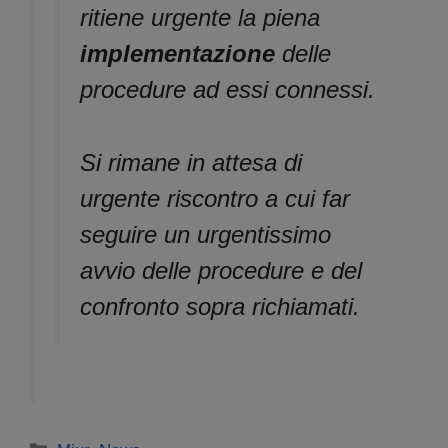
ritiene urgente la piena
implementazione
delle
procedure ad essi connessi.
Si rimane in attesa di
urgente riscontro a cui far
seguire un urgentissimo
avvio delle procedure e del
confronto sopra richiamati.
Categorie