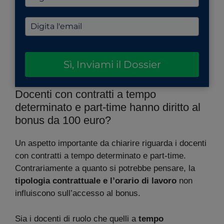
Sì, Inviami il Dossier
Docenti con contratti a tempo
determinato e part-time hanno diritto al
bonus da 100 euro?
Un aspetto importante da chiarire riguarda i docenti
con contratti a tempo determinato e part-time.
Contrariamente a quanto si potrebbe pensare, la
tipologia contrattuale e l’orario di lavoro
non
influiscono sull’accesso al bonus.
Sia i docenti di ruolo che quelli a
tempo