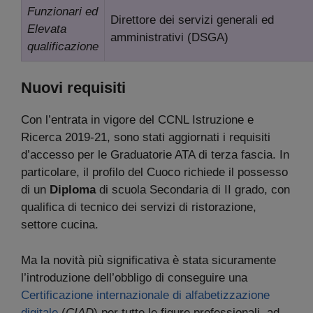
Funzionari ed
Direttore dei servizi generali ed
Elevata
amministrativi (DSGA)
qualificazione
Nuovi requisiti
Con l’entrata in vigore del CCNL Istruzione e
Ricerca 2019-21, sono stati aggiornati i requisiti
d’accesso per le Graduatorie ATA di terza fascia. In
particolare, il profilo del Cuoco richiede il possesso
di un
Diploma
di scuola Secondaria di II grado, con
qualifica di tecnico dei servizi di ristorazione,
settore cucina.
Ma la novità più significativa è stata sicuramente
l’introduzione dell’obbligo di conseguire una
Certificazione internazionale di alfabetizzazione
digitale
(
CIAD
) per tutte le figure professionali, ad