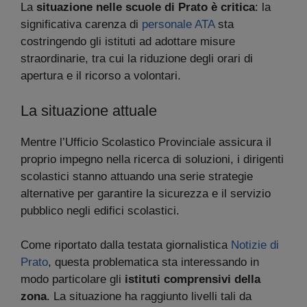
La
situazione nelle scuole di Prato è critica
: la
significativa carenza di
personale ATA
sta
costringendo gli istituti ad adottare misure
straordinarie, tra cui la riduzione degli orari di
apertura e il ricorso a volontari.
La situazione attuale
Mentre l’Ufficio Scolastico Provinciale assicura il
proprio impegno nella ricerca di soluzioni, i dirigenti
scolastici stanno attuando una serie strategie
alternative per garantire la sicurezza e il servizio
pubblico negli edifici scolastici.
Come riportato dalla testata giornalistica
Notizie di
Prato
, questa problematica sta interessando in
modo particolare gli
istituti comprensivi della
zona
. La situazione ha raggiunto livelli tali da