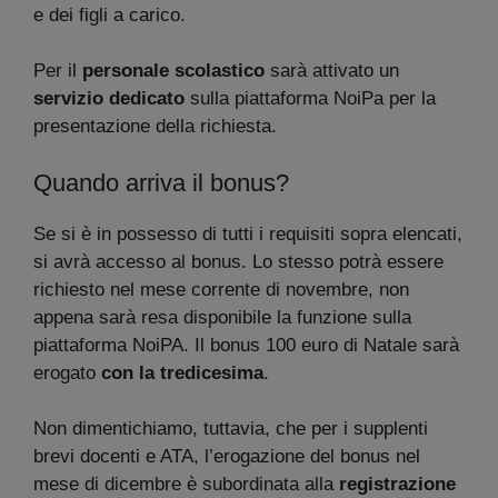
e dei figli a carico.
Per il
personale scolastico
sarà attivato un
servizio dedicato
sulla piattaforma NoiPa per la
presentazione della richiesta.
Quando arriva il bonus?
Se si è in possesso di tutti i requisiti sopra elencati,
si avrà accesso al bonus. Lo stesso potrà essere
richiesto nel mese corrente di novembre, non
appena sarà resa disponibile la funzione sulla
piattaforma NoiPA. Il bonus 100 euro di Natale sarà
erogato
con la tredicesima
.
Non dimentichiamo, tuttavia, che per i supplenti
brevi docenti e ATA, l’erogazione del bonus nel
mese di dicembre è subordinata alla
registrazione