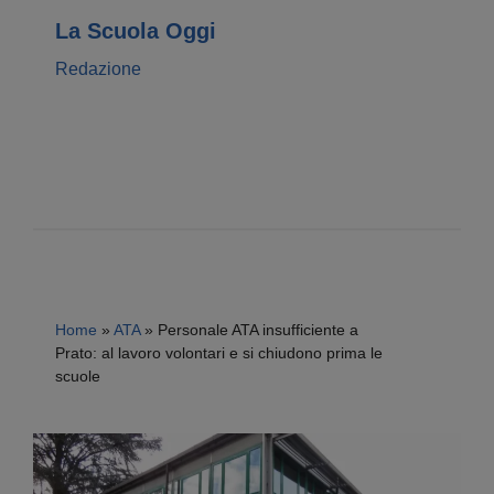
La Scuola Oggi
Redazione
Home
»
ATA
»
Personale ATA insufficiente a
Prato: al lavoro volontari e si chiudono prima le
scuole