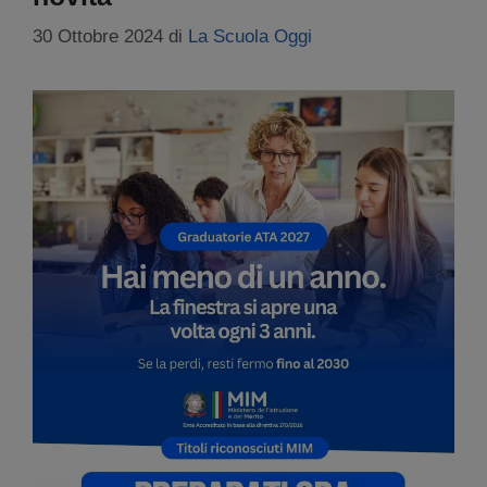
30 Ottobre 2024
di
La Scuola Oggi