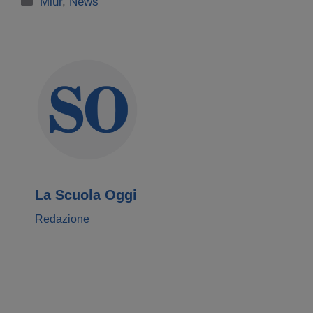
Miur
,
News
La Scuola Oggi
Redazione