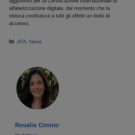
aggiuntivo per la Certificazione internazionale di
alfabetizzazione digitale, dal momento che la
stessa costituisce a tutti gli effetti un titolo di
accesso.
Categorie
ATA
,
News
Rosalia Cimino