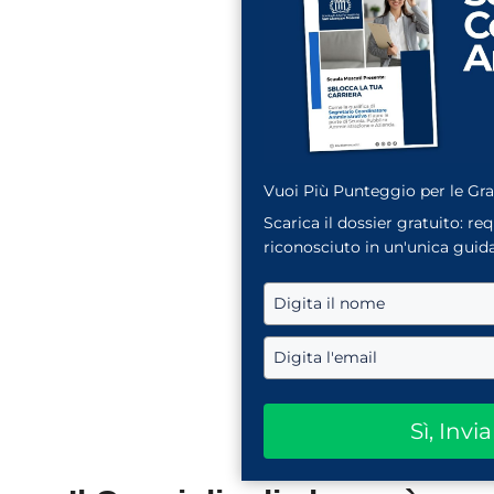
Vuoi Più Punteggio per le Gr
Scarica il dossier gratuito: re
riconosciuto in un'unica guida
Sì, Invi