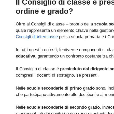
Il Consiglio di classe è pre
ordine e grado?
Oltre ai Consigli di classe – proprio della
scuola se
quale rappresenta un elemento chiave nella gestione 
Consigli di interclasse
per la scuola primaria e i Con
In tutti questi contesti, le diverse componenti scola
educativa
, garantendo un confronto costante tra chi 
Il Consiglio di classe è
presieduto dal dirigente s
compresi i docenti di sostegno, se presenti.
Nelle
scuole secondarie di primo grado
sono, inol
che partecipano attivamente alle decisioni e al moni
Nelle
scuole secondarie di secondo grado
, invec
rappresentanti dei genitori e due rappresentanti degl