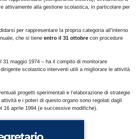
La nuova classificazione CCNL 2019-2021 (4 aree, nuovi profili
e attivamente alla gestione scolastica, in particolare per
✓
La CIAD: cos'è, chi la deve avere, come ottenerla
✓
I titoli che fanno punteggio (OSA, ASACOM, Segretario
✓
ndidarsi per rappresentare la propria categoria all’interno
Coord., Dattilografia)
nnuale, che si tiene
entro il 31 ottobre
con procedure
del 31 maggio 1974 – ha il compito di monitorare
igente scolastico interventi utili a migliorare le attività
Sì, voglio la guida omaggio
entuali progetti sperimentali e l’elaborazione di strategie
 attività e i poteri di questo organo sono regolati dagli
del 16 aprile 1994 (e successive modifiche).