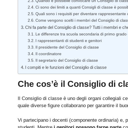
Quando è possibile convocare un Consiglio di class
Ci sono dei limiti a quanti Consigli di classe è pos
Quali sono i requisiti per diventare rappresentante d
Come vengono scelti i membri del Consiglio di cla
Chi fa parte del Consiglio di classe? Tutti i membri e c
Le differenze tra scuola secondaria di primo grad
I rappresentanti di studenti e genitori
Il presidente del Consiglio di classe
Il coordinatore
Il segretario del Consiglio di classe
I compiti e le funzioni del Consiglio di classe
Che cos’è il Consiglio di 
Il Consiglio di classe è uno degli organi collegiali ce
quale diverse figure collaborano per garantire il b
Vi partecipano i docenti (componente ordinaria) e, 
studenti. Mentre
i genitori possono farne parte
co