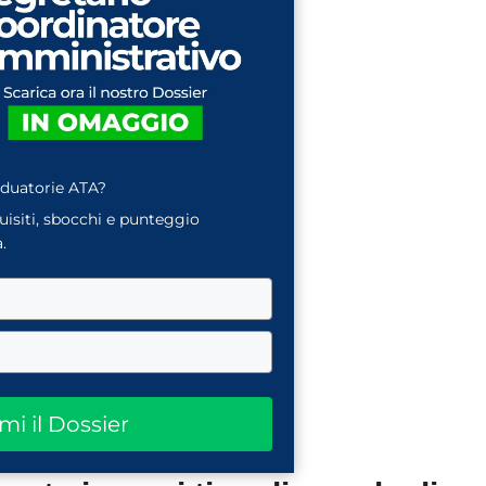
aduatorie ATA?
quisiti, sbocchi e punteggio
.
ami il Dossier