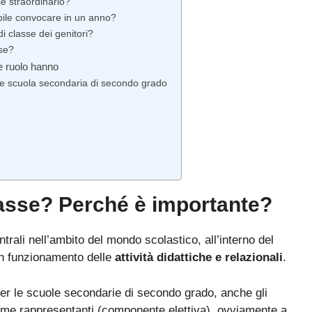
e straordinario?
sibile convocare in un anno?
i classe dei genitori?
sse?
he ruolo hanno
o e scuola secondaria di secondo grado
classe? Perché è importante?
ntrali nell’ambito del mondo scolastico, all’interno del
uon funzionamento delle
attività didattiche e relazionali
.
Bando ATA 2027: come arrivare con il MASSIMO PUNTEGGIO
per le scuole secondarie di secondo grado, anche gli
Guida omaggio aggiornata a maggio 2026
me rappresentanti (componente elettiva), ovviamente a