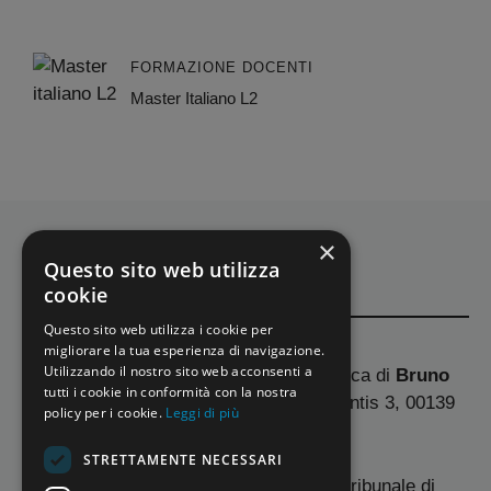
FORMAZIONE DOCENTI
Master Italiano L2
×
Questo sito web utilizza
cookie
Questo sito web utilizza i cookie per
migliorare la tua esperienza di navigazione.
Utilizzando il nostro sito web acconsenti a
La Scuola Oggi
è una testata giornalistica di
Bruno
tutti i cookie in conformità con la nostra
De Luca Edizioni SRL
Giuseppe De Santis 3, 00139
policy per i cookie.
Leggi di più
Roma (RM) Italia.
STRETTAMENTE NECESSARI
Iscrizione al Registro Stampa presso il tribunale di