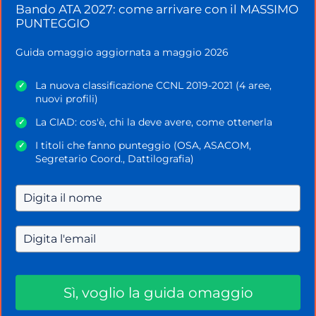
modalità innovativa che porta i candidati
Bando ATA 2027: come arrivare con il MASSIMO
PUNTEGGIO
all’immissione in ruolo – hanno commentato – è
troppo lunga e dispendiosa
di energie”.
Guida omaggio aggiornata a maggio 2026
Bocciatura secca anche per la riduzione della carta
del docente.
La nuova classificazione CCNL 2019-2021 (4 aree,
✓
nuovi profili)
Rassicurazioni ai docenti precari sono, intanto,
La CIAD: cos'è, chi la deve avere, come ottenerla
✓
arrivate anche da parte del senatore del Partito
I titoli che fanno punteggio (OSA, ASACOM,
✓
Democratico
Francesco Verducci
. “C’è stato detto
Segretario Coord., Dattilografia)
– hanno fatto sapere – che sulla formazione
permanente degli insegnanti sarà molto difficile
intervenire. Mentre ci saranno sicuramente
modifiche sulla formazione iniziale
”.
Sì, voglio la guida omaggio