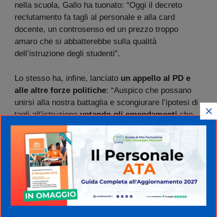
nella scuola, Gallo ha tuonato: “Oggi il decreto
reclutamento fa tagli al personale e alla card
docente, un controsenso ed un prezzo troppo
amaro che si abbatterebbe sulla qualità
dell’istruzione degli studenti”.
Lo stesso ha, infine, lanciato
un appello al PD e
alle altre forze politiche
: “Auspico che possano
unirsi alla nostra battaglia e scongiurare l’ipotesi di
×
tagli all’istruzione
votando gli emendamenti
che
abbiamo depositato in Senato”.
Formazione obbligatoria dei docenti.
La posizione del PD
“Il decreto n. 36/2022 deve essere cambiato”.
Nessun dubbio, al riguardo, neanche per il PD, al
quale il provvedimento proprio non piace. “La